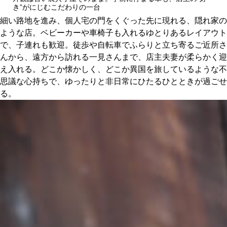
き”がにじむこだわりの一台
細い路地を進み、個人宅の門をくぐった先に現れる、隠れ家の
ような店。ベビーカーや車椅子も入れるゆとりあるレイアウト
で、子連れも歓迎。徒歩や自転車でふらりと立ち寄るご近所さ
んから、遠方から訪れる一見さんまで、店主夫妻が柔らかく迎
え入れる。どこか懐かしく、どこか異国を旅しているような不
思議な心持ちで、ゆったりと非日常にひたるひとときが過ごせ
る。