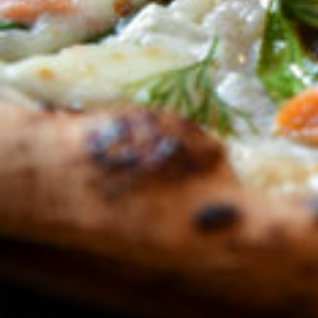
京都おやつクラブ
私と店のはなし
今月の京みやげ
京都の書店
CULTURE
すべて