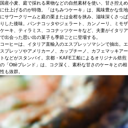
国産小麦、庭で採れる果物などの自然素材を使い、甘さ控えめ
に仕上げるのが特徴。「はちみつケーキ」は、風味豊かな生地
にサワークリームと庭の栗または金柑を挟み、滋味深くさっぱ
りした後味。パンナコッタやジェラート、カンノーリ、ミモザ
ケーキ、ティラミス、ココナッツケーキなど、夫妻がイタリア
で出会った思い出の菓子も季節ごとに登場する。
コーヒーは、イタリア直輸入のエスプレッソマシンで抽出。エ
スプレッソやアメリカーノ、カップチーノ、カフェマッキアー
トなどがスタンバイ。京都・KAFE工船によるオリジナル焙煎
の「Ottèブレンド」は、コク深く、素朴な甘さのケーキとの相
性も抜群。