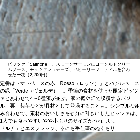
ピッツァ「Salmone」。スモークサーモンにヨーグルトクリー
ムソース、モッツァレラチーズ、ベビーリーフ、ディルを合わ
せた一枚（2,200円）
定番はトマトベースの赤「Rosso（ロッソ）」とバジルベース
の緑「Verde（ヴェルデ）」。季節の食材を使った限定ピッツ
ァとあわせて4～6種類が並ぶ。家の庭や畑で収穫するバジ
ル、栗、菊芋などが具材として登場することも。シンプルな組
み合わせで、素材のおいしさを存分に引き出したピッツァは、
1人でも食べやすいやや小ぶりのサイズがうれしい。
ドルチェとエスプレッソ、器にも手仕事のぬくもり