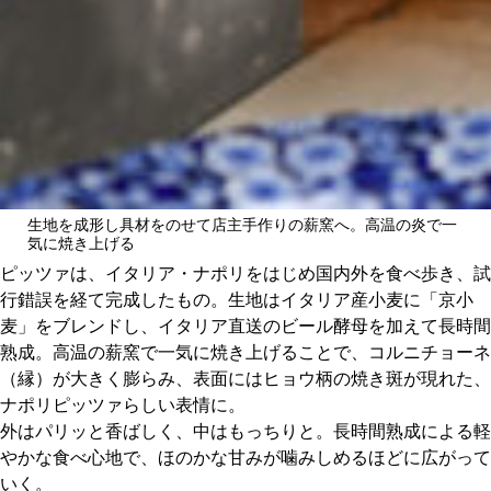
生地を成形し具材をのせて店主手作りの薪窯へ。高温の炎で一
気に焼き上げる
ピッツァは、イタリア・ナポリをはじめ国内外を食べ歩き、試
行錯誤を経て完成したもの。生地はイタリア産小麦に「京小
麦」をブレンドし、イタリア直送のビール酵母を加えて長時間
熟成。高温の薪窯で一気に焼き上げることで、コルニチョーネ
（縁）が大きく膨らみ、表面にはヒョウ柄の焼き斑が現れた、
ナポリピッツァらしい表情に。
外はパリッと香ばしく、中はもっちりと。長時間熟成による軽
やかな食べ心地で、ほのかな甘みが噛みしめるほどに広がって
いく。