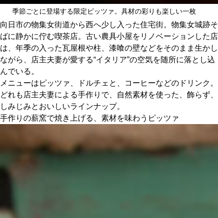
関西で開催。
季節ごとに登場する限定ピッツァ。具材の彩りも楽しい一枚
おすすめの展覧会
向日市の物集女街道から西へ少し入った住宅街。物集女城跡そ
ばに静かに佇む喫茶店。古い農具小屋をリノベーションした店
おすすめの映画
は、年季の入った瓦屋根や柱、漆喰の壁などをそのまま生かし
ながら、店主夫妻が愛する“イタリア”の空気を随所に落とし込
誠光社で選びました。
んでいる。
おすすめの本
メニューはピッツァ、ドルチェと、コーヒーなどのドリンク。
どれも店主夫妻による手作りで、自然素材を使った、飾らず、
紹介します。
しみじみとおいしいラインナップ。
手作りの薪窯で焼き上げる、素材を味わうピッツァ
おすすめのイベント