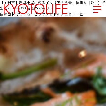
【向日市】農具小屋に映るイタリアの風景。物集女［Ottè］で
出会う、手作り薪窯のピッツァ
自然素材でつくる、ピッツァとドルチェとコーヒー
エリアから探す
地図から探す
カテゴリーから探す
SPECIAL
NEW OPEN
SERIES