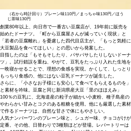
関西で開催。
おすすめの展覧会
（右から時計回り）プレーン味110円／まっちゃ味130円／ほう
じ茶味130円
創業80年以上、向日市で一番古い豆腐店が、19年前に販売を
おすすめの映画
始めたドーナツ。「町から豆腐屋さんが減っていく現状」と
誠光社で選びました。
「若者の豆腐離れ」を憂慮した四代目店主が、「もっと気軽に
大豆製品を食べてほしい」との思いから発案した。
おすすめの本
目指したのは「もそもそしたり、パサパサしたりしないドーナ
ツ」。試行錯誤を重ね、やがて、豆乳をたっぷり入れた生地を
紹介します。
一晩寝かせることで、理想の食感を実現。かくして、しっとり
おすすめのイベント
もっちり食感の、他にはない豆乳ドーナツが誕生した。
さらに、「小さなお子様にも安心して食べてもらえるものを」
と素材を吟味。豆腐と同じ新潟県産大豆「里のほほえみ」
100％の豆乳に、北海道産の粒子が細かい小麦粉、種子島産の
やわらかい甘みとコクのある粗糖を使用。他にも厳選した素材
で作るドーナツは、自然な甘さで体にもやさしい。
人気ナンバーワンのプレーン味と、シュガー味、チョコがけが
定番。その他、日替わりで3種類ほどが登場。レパートリーは