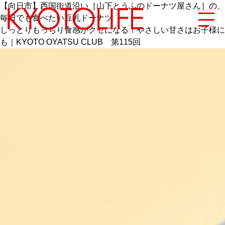
【向日市】西国街道沿い［山下とうふのドーナツ屋さん］の、
毎日でも食べたい豆乳ドーナツ
しっとりもっちり食感がクセになる！やさしい甘さはお子様に
も｜KYOTO OYATSU CLUB 第115回
エリアから探す
地図から探す
カテゴリーから探す
SPECIAL
NEW OPEN
SERIES