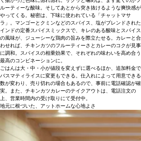
く揚がった色味に惚れ惚れ。サクッと噛めば、まず驚くのがフ
ルーティーな酸味。そしてあとから突き抜けるような爽快感が
やってくる。秘密は、下味に使われている「チャットマサ
ラ」。マンゴーとクミンなどのスパイス、塩がブレンドされた
インドの定番スパイスミックスで、キレのある酸味とスパイス
の風味が、ジューシーな鶏肉の旨みを際立たせる。カレーと合
わせれば、チキンカツのフルーティーさとカレーのコクが見事
に調和。スパイスの相乗効果で、それぞれの味わいを高め合う
最高のコンビネーションに。
ごはんは大・中・小が値段を変えずに選べるほか、追加料金で
バスマティライスに変更もできる。仕入れによって用意できる
数が変わり、売り切れの場合もあるので、事前に電話確認が確
実。また、チキンカツカレーのテイクアウトは、電話注文の
上、営業時間内の受け取りにて受付中。
地元に根づいた、アットホームな心地よさ