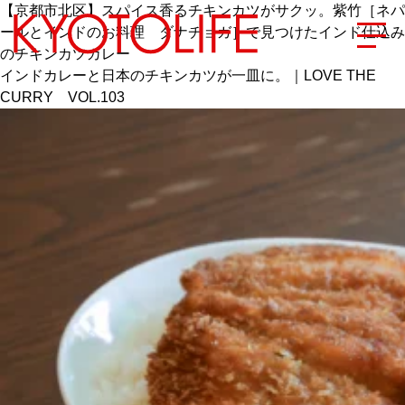
【京都市北区】スパイス香るチキンカツがサクッ。紫竹［ネパ
ールとインドのお料理 ダナチョガ］で見つけたインド仕込み
のチキンカツカレー
インドカレーと日本のチキンカツが一皿に。｜LOVE THE
CURRY VOL.103
エリアから探す
地図から探す
カテゴリーから探す
SPECIAL
NEW OPEN
SERIES