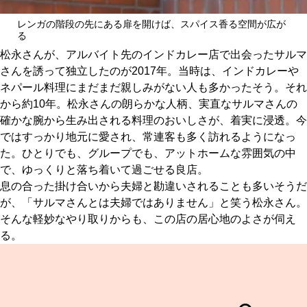
レンガの階段の先にある扉を開けば、スパイス香る空間が広が
る
松永さんが、アルバイト先のインドカレー店で出会ったサルマ
さんを誘って独立したのが2017年。当時は、インドカレーや
ネパール料理にまだまだ親しみがない人も多かったそう。それ
から約10年。松永さんの朗らかな人柄、実直なサルマさんの
確かな腕から生み出される料理のおいしさが、着実に浸透。今
ではすっかり地元に愛され、常連客も多く訪れるようになっ
た。ひとりでも、グループでも、アットホームな雰囲気の中
で、ゆっくりと落ち着いて過ごせる良店。
息の合った掛け合いから夫婦と勘違いされることも多いそうだ
が、「サルマさんとは夫婦ではありません」と笑う松永さん。
そんな軽妙なやり取りからも、この店の居心地のよさが伺え
る。