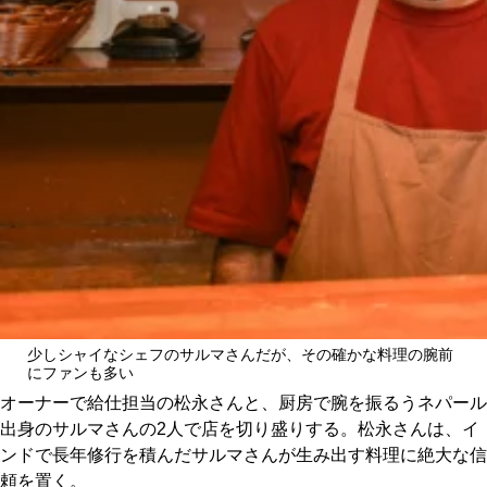
関西で開催。
おすすめの展覧会
おすすめの映画
誠光社で選びました。
おすすめの本
紹介します。
おすすめのイベント
少しシャイなシェフのサルマさんだが、その確かな料理の腕前
にファンも多い
オーナーで給仕担当の松永さんと、厨房で腕を振るうネパール
出身のサルマさんの2人で店を切り盛りする。松永さんは、イ
ンドで長年修行を積んだサルマさんが生み出す料理に絶大な信
頼を置く。