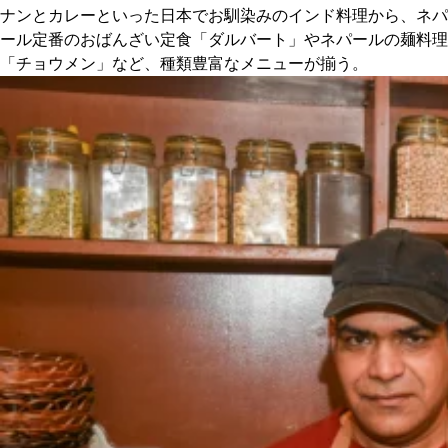
ナンとカレーといった日本でお馴染みのインド料理から、ネパ
ール定番のおばんざい定食「ダルバート」やネパールの麺料理
京都おやつクラブ
「チョウメン」など、種類豊富なメニューが揃う。
私と店のはなし
今月の京みやげ
京都の書店
CULTURE
すべて