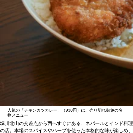
CULTURE
ABOUT US
Instagram
チケットプレゼント応募
MAIN MENU
SERIES
人気の「チキンカツカレー」（930円）は、売り切れ御免の名
物メニュー
堀川北山の交差点から西へすぐにある、ネパールとインド料理
の店。本場のスパイスやハーブを使った本格的な味が楽しめ、
カレーが好き