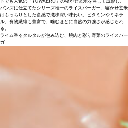
トでも人気の「YUWAERU」の寝かせ玄米を蒸して成形し、
バンズに仕立てたシリーズ唯一のライスバーガー。寝かせ玄米
はもっちりとした食感で滋味深い味わい。ビタミンやミネラ
ル、食物繊維も豊富で、噛むほどに自然の力強さが感じられ
る。
ライム香るタルタルが包み込む、焼肉と彩り野菜のライスバー
ガー