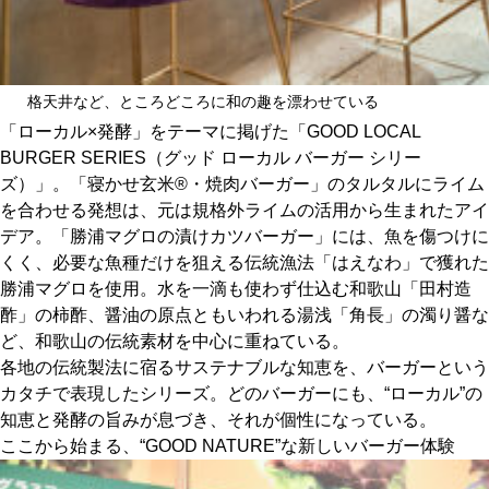
格天井など、ところどころに和の趣を漂わせている
「ローカル×発酵」をテーマに掲げた「GOOD LOCAL
BURGER SERIES（グッド ローカル バーガー シリー
ズ）」。「寝かせ玄米®・焼肉バーガー」のタルタルにライム
を合わせる発想は、元は規格外ライムの活用から生まれたアイ
デア。「勝浦マグロの漬けカツバーガー」には、魚を傷つけに
くく、必要な魚種だけを狙える伝統漁法「はえなわ」で獲れた
勝浦マグロを使用。水を一滴も使わず仕込む和歌山「田村造
酢」の柿酢、醤油の原点ともいわれる湯浅「角長」の濁り醤な
ど、和歌山の伝統素材を中心に重ねている。
各地の伝統製法に宿るサステナブルな知恵を、バーガーという
カタチで表現したシリーズ。どのバーガーにも、“ローカル”の
知恵と発酵の旨みが息づき、それが個性になっている。
ここから始まる、“GOOD NATURE”な新しいバーガー体験