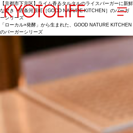
【京都市下京区】ライム香るタルタルのライスバーガーに新鮮
な驚き！四条河原町［GOOD NATURE KITCHEN］のバーガ
ーシリーズ
「ローカル×発酵」から生まれた、GOOD NATURE KITCHEN
のバーガーシリーズ
エリアから探す
地図から探す
カテゴリーから探す
SPECIAL
NEW OPEN
SERIES