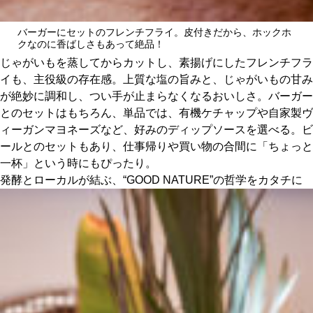
バーガーにセットのフレンチフライ。皮付きだから、ホックホ
クなのに香ばしさもあって絶品！
じゃがいもを蒸してからカットし、素揚げにしたフレンチフラ
イも、主役級の存在感。上質な塩の旨みと、じゃがいもの甘み
が絶妙に調和し、つい手が止まらなくなるおいしさ。バーガー
とのセットはもちろん、単品では、有機ケチャップや自家製ヴ
ィーガンマヨネーズなど、好みのディップソースを選べる。ビ
ールとのセットもあり、仕事帰りや買い物の合間に「ちょっと
一杯」という時にもぴったり。
発酵とローカルが結ぶ、“GOOD NATURE”の哲学をカタチに