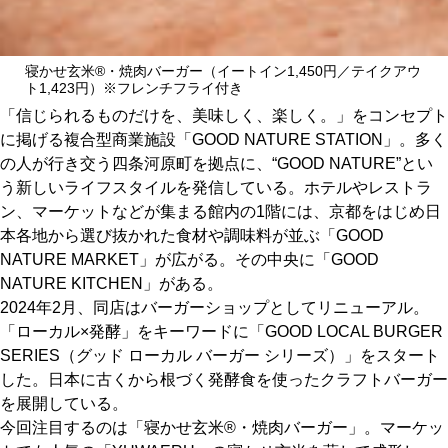
関西で開催。
おすすめの展覧会
寝かせ玄米®・焼肉バーガー（イートイン1,450円／テイクアウ
ト1,423円）※フレンチフライ付き
おすすめの映画
「信じられるものだけを、美味しく、楽しく。」をコンセプト
誠光社で選びました。
に掲げる複合型商業施設「GOOD NATURE STATION」。多く
の人が行き交う四条河原町を拠点に、“GOOD NATURE”とい
おすすめの本
う新しいライフスタイルを発信している。ホテルやレストラ
ン、マーケットなどが集まる館内の1階には、京都をはじめ日
紹介します。
本各地から選び抜かれた食材や調味料が並ぶ「GOOD
おすすめのイベント
NATURE MARKET」が広がる。その中央に「GOOD
NATURE KITCHEN」がある。
2024年2月、同店はバーガーショップとしてリニューアル。
「ローカル×発酵」をキーワードに「GOOD LOCAL BURGER
SERIES（グッド ローカル バーガー シリーズ）」をスタート
した。日本に古くから根づく発酵食を使ったクラフトバーガー
を展開している。
今回注目するのは「寝かせ玄米®・焼肉バーガー」。マーケッ