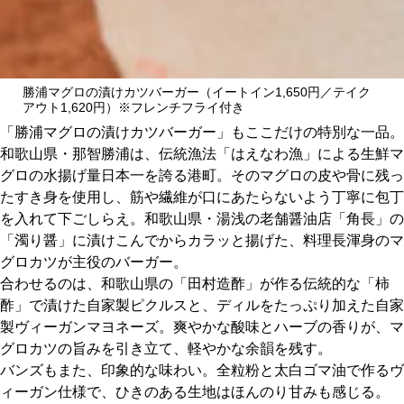
勝浦マグロの漬けカツバーガー（イートイン1,650円／テイク
アウト1,620円）※フレンチフライ付き
「勝浦マグロの漬けカツバーガー」もここだけの特別な一品。
和歌山県・那智勝浦は、伝統漁法「はえなわ漁」による生鮮マ
グロの水揚げ量日本一を誇る港町。そのマグロの皮や骨に残っ
たすき身を使用し、筋や繊維が口にあたらないよう丁寧に包丁
を入れて下ごしらえ。和歌山県・湯浅の老舗醤油店「角長」の
「濁り醤」に漬けこんでからカラッと揚げた、料理長渾身のマ
グロカツが主役のバーガー。
合わせるのは、和歌山県の「田村造酢」が作る伝統的な「柿
酢」で漬けた自家製ピクルスと、ディルをたっぷり加えた自家
製ヴィーガンマヨネーズ。爽やかな酸味とハーブの香りが、マ
グロカツの旨みを引き立て、軽やかな余韻を残す。
バンズもまた、印象的な味わい。全粒粉と太白ゴマ油で作るヴ
ィーガン仕様で、ひきのある生地はほんのり甘みも感じる。