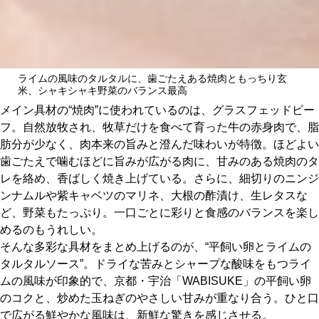
ライムの風味のタルタルに、歯ごたえある焼肉ともっちり玄
米、シャキシャキ野菜のバランス最高
メイン具材の“焼肉”に使われているのは、グラスフェッドビー
フ。自然放牧され、牧草だけを食べて育った牛の赤身肉で、脂
肪分が少なく、肉本来の旨みと澄んだ味わいが特徴。ほどよい
歯ごたえで噛むほどに旨みが広がる肉に、甘みのある焼肉のタ
レを絡め、香ばしく焼き上げている。さらに、細切りのニンジ
ンナムルや紫キャベツのマリネ、大根の酢漬け、生レタスな
ど、野菜もたっぷり。一口ごとに彩りと食感のバランスを楽し
めるのもうれしい。
そんな多彩な具材をまとめ上げるのが、“平飼い卵とライムの
タルタルソース”。ドライな苦みとシャープな酸味をもつライ
ムの風味が印象的で、京都・宇治「WABISUKE」の平飼い卵
のコクと、炒めた玉ねぎのやさしい甘みが重なり合う。ひと口
で広がる鮮やかな風味は、新鮮な驚きを感じさせる。