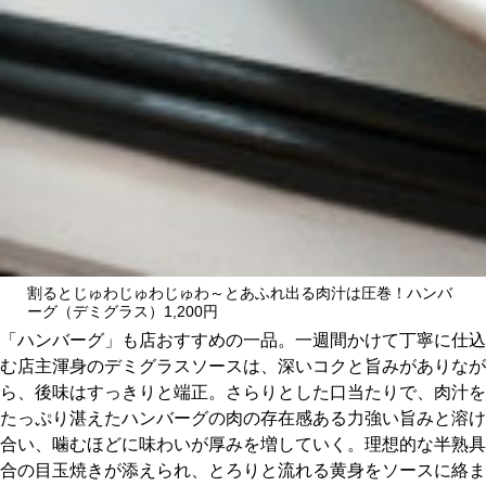
割るとじゅわじゅわじゅわ～とあふれ出る肉汁は圧巻！ハンバ
ーグ（デミグラス）1,200円
「ハンバーグ」も店おすすめの一品。一週間かけて丁寧に仕込
む店主渾身のデミグラスソースは、深いコクと旨みがありなが
ら、後味はすっきりと端正。さらりとした口当たりで、肉汁を
たっぷり湛えたハンバーグの肉の存在感ある力強い旨みと溶け
合い、噛むほどに味わいが厚みを増していく。理想的な半熟具
合の目玉焼きが添えられ、とろりと流れる黄身をソースに絡ま