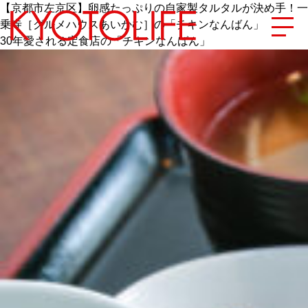
【京都市左京区】卵感たっぷりの自家製タルタルが決め手！一
乗寺［グルメハウスあいかむ］の「チキンなんばん」
30年愛される定食店の「チキンなんばん」
エリアから探す
地図から探す
カテゴリーから探す
SPECIAL
NEW OPEN
SERIES