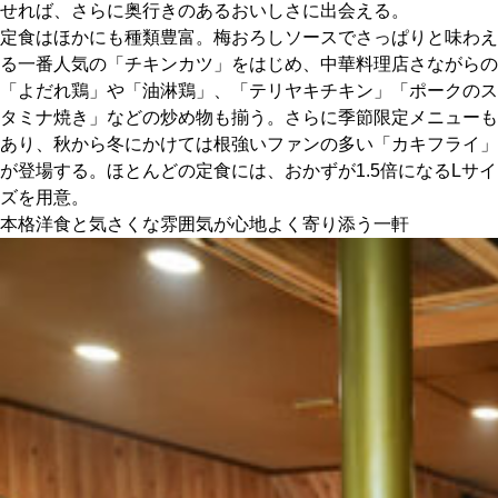
せれば、さらに奥行きのあるおいしさに出会える。
定食はほかにも種類豊富。梅おろしソースでさっぱりと味わえ
る一番人気の「チキンカツ」をはじめ、中華料理店さながらの
「よだれ鶏」や「油淋鶏」、「テリヤキチキン」「ポークのス
タミナ焼き」などの炒め物も揃う。さらに季節限定メニューも
あり、秋から冬にかけては根強いファンの多い「カキフライ」
が登場する。ほとんどの定食には、おかずが1.5倍になるLサイ
ズを用意。
本格洋食と気さくな雰囲気が心地よく寄り添う一軒