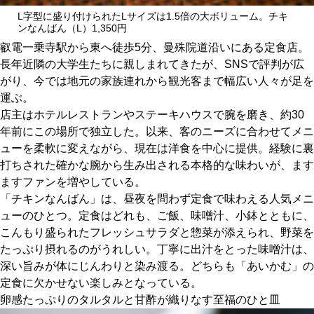
関西で開催。
L字型に盛り付けられたLサイズは1.5倍の大ボリューム。チキ
おすすめの展覧会
ンなんばん（L）1,350円
叡電一乗寺駅から東へ徒歩5分、曼殊院道沿いにある定食店。
長年近隣の大学生たちに親しまれてきたが、SNSで評判が広
おすすめの映画
がり、今では地元の家族連れから観光客まで幅広い人々が足を
誠光社で選びました。
運ぶ。
店主はホテルレストランやステーキハウスで腕を磨き、約30
おすすめの本
年前にこの場所で独立した。以来、客のニーズに合わせてメニ
ューを柔軟に変えながら、現在は洋食を中心に提供。経験に裏
紹介します。
打ちされた確かな腕から生み出される本格的な味わいが、ます
おすすめのイベント
ますファンを増やしている。
「チキンなんばん」は、昼夜を問わず定食で味わえる人気メニ
ューのひとつ。定食はどれも、ご飯、味噌汁、小鉢とともに、
こんもり盛られたフレッシュサラダと惣菜が添えられ、野菜を
たっぷり摂れるのがうれしい。丁寧に出汁をとった味噌汁は、
深い旨みが体にじんわりと染み渡る。どちらも「あいかむ」の
定食に欠かせない楽しみとなっている。
卵感たっぷりのタルタルと甘酢が織りなす至福のひと皿