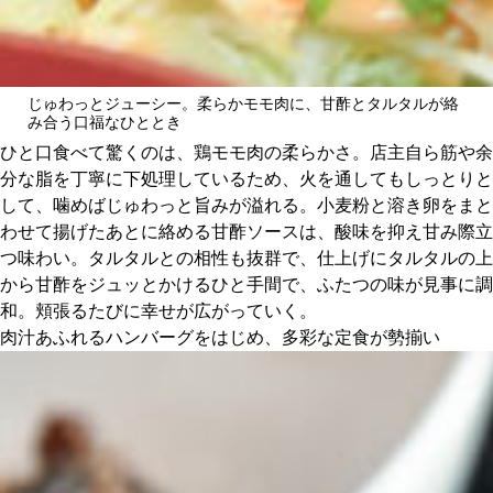
じゅわっとジューシー。柔らかモモ肉に、甘酢とタルタルが絡
み合う口福なひととき
ひと口食べて驚くのは、鶏モモ肉の柔らかさ。店主自ら筋や余
分な脂を丁寧に下処理しているため、火を通してもしっとりと
して、噛めばじゅわっと旨みが溢れる。小麦粉と溶き卵をまと
わせて揚げたあとに絡める甘酢ソースは、酸味を抑え甘み際立
つ味わい。タルタルとの相性も抜群で、仕上げにタルタルの上
から甘酢をジュッとかけるひと手間で、ふたつの味が見事に調
和。頬張るたびに幸せが広がっていく。
肉汁あふれるハンバーグをはじめ、多彩な定食が勢揃い