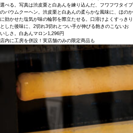
選べる。写真は渋皮栗と白あんを練り込んだ、フワフワタイプ
のバウムクーヘン。渋皮栗と白あんの柔らかな風味に、ほのか
京都おやつクラブ
に効かせた塩気が味の輪郭を際立たせる。口溶けよくすっきり
とした後味に、2切れ3切れとつい手が伸びる飽きのこないお
私と店のはなし
いしさ。白あんマロン1,296円
店内に工房を併設！実店舗のみの限定商品も
今月の京みやげ
京都の書店
CULTURE
すべて