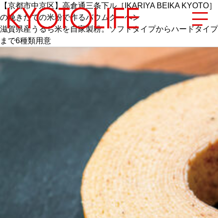
【京都市中京区】高倉通三条下ル［IKARIYA BEIKA KYOTO］
の挽きたての米粉で作るバウムクーヘン
滋賀県産うるち米を自家製粉。ソフトタイプからハードタイプ
まで6種類用意
エリアから探す
地図から探す
カテゴリーから探す
SPECIAL
NEW OPEN
SERIES