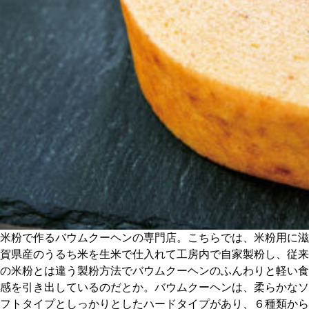
CULTURE
ABOUT US
Instagram
チケットプレゼント応募
MAIN MENU
米粉で作るバウムクーヘンの専門店。こちらでは、米粉用に滋
SERIES
賀県産のうるち米を生米で仕入れて工房内で自家製粉し、従来
の米粉とは違う製粉方法でバウムクーヘンのふんわりと軽い食
感を引き出しているのだとか。バウムクーヘンは、柔らかなソ
カレーが好き
フトタイプとしっかりとしたハードタイプがあり、６種類から