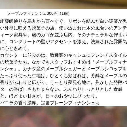
関西で開催。
おすすめの展覧会
メープルフィナンシェ300円（1個）
蛸薬師通りを烏丸から西へすぐ。リボンを結んだ白い暖簾が黒
おすすめの映画
い外壁に映える焼菓子の店。使い込まれた木の風合いのアンテ
ィーク家具や、籐のカゴが並ぶ店内。そのナチュラルな佇まい
誠光社で選びました。
に、コンクリートの壁がアクセントを添え、洗練された雰囲気
おすすめの本
に心ときめく。
カウンターに並ぶのは、数種類のキッシュにフレンチスタイル
紹介します。
の焼菓子たち。なかでもスタッフおすすめは「メープルフィナ
ンシェ」。カナダ産のメープルシュガーとメープルシロップを
おすすめのイベント
たっぷり使った生地は、ひとくち頬ばれば、芳醇なメープルの
香りがふわりと広がり、うっとり夢見心地に。焦がした発酵バ
ターの香ばしさもたまらない。ふんわりしっとりとした食感
と、ほどよい甘さが、日々のおやつにぴったり。
バニラの香り濃厚。定番プレーンフィナンシェも