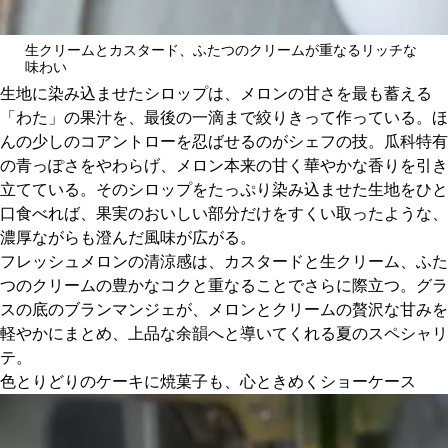
生クリームとカスタード、ふたつのクリームが重なるリッチな
味わい
生地に染み込ませたシロップは、メロンの甘さを最も蓄える
「わた」の果汁を、最後の一滴まで絞りきって作っている。ほ
んの少しのコアントローを忍ばせるのがシェフの技。瓜科特有
の青っぽさをやわらげ、メロン本来の甘く華やかな香りを引き
立てている。そのシロップをたっぷり染み込ませた生地をひと
口食べれば、果実のおいしい部分だけをすくい取ったような、
濃厚ながらも澄んだ風味が広がる。
フレッシュメロンの清涼感は、カスタードと生クリーム、ふた
つのクリームの豊かなコクと重なることでさらに際立つ。グラ
スの底のブランマンジェが、メロンとクリームの贅沢な甘みを
軽やかにまとめ、上品な余韻へと導いてくれる夏のスペシャリ
テ。
色とりどりのケーキに焼菓子も、心ときめくショーケース