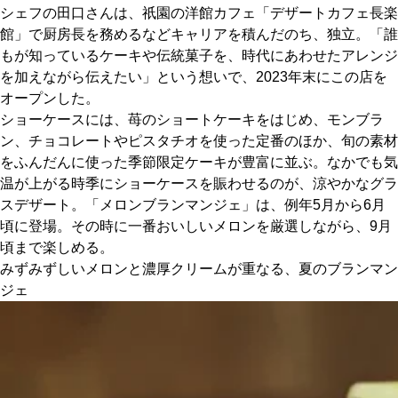
シェフの田口さんは、祇園の洋館カフェ「デザートカフェ長楽
館」で厨房長を務めるなどキャリアを積んだのち、独立。「誰
京都おやつクラブ
もが知っているケーキや伝統菓子を、時代にあわせたアレンジ
を加えながら伝えたい」という想いで、2023年末にこの店を
私と店のはなし
オープンした。
ショーケースには、苺のショートケーキをはじめ、モンブラ
今月の京みやげ
ン、チョコレートやピスタチオを使った定番のほか、旬の素材
をふんだんに使った季節限定ケーキが豊富に並ぶ。なかでも気
温が上がる時季にショーケースを賑わせるのが、涼やかなグラ
京都の書店
スデザート。「メロンブランマンジェ」は、例年5月から6月
頃に登場。その時に一番おいしいメロンを厳選しながら、9月
頃まで楽しめる。
みずみずしいメロンと濃厚クリームが重なる、夏のブランマン
ジェ
CULTURE
すべて