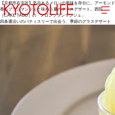
【京都市右京区】気品あるメロンの風味を存分に。アーモンド
香るブランマンジェと味わう夏のグラスデザート。西院
［CAKE TAGU］の「メロンブランマンジェ」
四条通沿いのパティスリーで出会う、季節のグラスデザート
エリアから探す
地図から探す
カテゴリーから探す
SPECIAL
NEW OPEN
SERIES