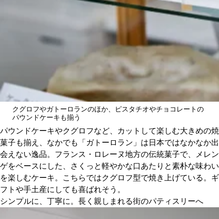
クグロフやガトーロランのほか、ピスタチオやチョコレートの
パウンドケーキも揃う
パウンドケーキやクグロフなど、カットして楽しむ大きめの焼
菓子も揃え、なかでも「ガトーロラン」は日本ではなかなか出
会えない逸品。フランス・ロレーヌ地方の伝統菓子で、メレン
ゲをベースにした、さくっと軽やかな口あたりと素朴な味わい
を楽しむケーキ。こちらではクグロフ型で焼き上げている。ギ
フトや手土産にしても喜ばれそう。
シンプルに、丁寧に。長く親しまれる街のパティスリーへ