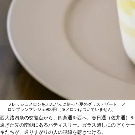
CULTURE
ABOUT US
Instagram
チケットプレゼント応募
MAIN MENU
フレッシュメロンをふんだんに使った夏のグラスデザート、メ
ロンブランマンジェ900円（※メロンはついていません）
SERIES
西大路四条の交差点から、四条通を西へ。春日通（佐井通）を
過ぎた先の南側にあるパティスリー。ガラス越しにのぞくケー
キたちが、通りすがりの人の視線を惹きつける。
カレーが好き