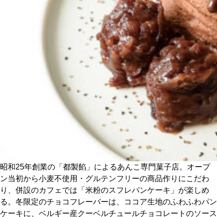
CULTURE
ABOUT US
Instagram
チケットプレゼント応募
MAIN MENU
昭和25年創業の「都製餡」によるあんこ専門菓子店。オープ
SERIES
ン当初から小麦不使用・グルテンフリーの商品作りにこだわ
り、併設のカフェでは「米粉のスフレパンケーキ」が楽しめ
る。冬限定のチョコフレーバーは、ココア生地のふわふわパン
カレーが好き
ケーキに、ベルギー産クーベルチュールチョコレートのソース