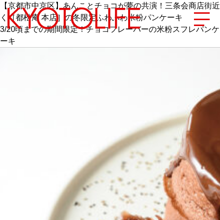
【京都市中京区】あんことチョコが夢の共演！三条会商店街近
く［都松庵 本店］の冬限定ふわふわ米粉パンケーキ
3/20頃までの期間限定！チョコフレーバーの米粉スフレパンケ
ーキ
エリアから探す
地図から探す
カテゴリーから探す
SPECIAL
NEW OPEN
SERIES