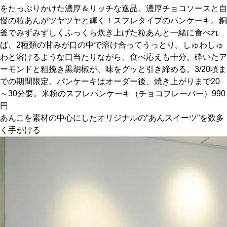
をたっぷりかけた濃厚＆リッチな逸品。濃厚チョコソースと自
慢の粒あんがツヤツヤと輝く！スフレタイプのパンケーキ。銅
京都おやつクラブ
釜でみずみずしくふっくら炊き上げた粒あんと一緒に食べれ
ば、2種類の甘みが口の中で溶け合ってうっとり。しゅわしゅ
私と店のはなし
わと溶けるような口当たりながら、食べ応えも十分。砕いたア
ーモンドと粗挽き黒胡椒が、味をグッと引き締める。3/20頃ま
今月の京みやげ
での期間限定。パンケーキはオーダー後、焼き上がりまで20
～30分要。米粉のスフレパンケーキ（チョコフレーバー）990
円
京都の書店
あんこを素材の中心にしたオリジナルの“あんスイーツ”を数多
く手がける
CULTURE
すべて