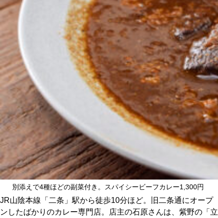
CULTURE
ABOUT US
Instagram
チケットプレゼント応募
MAIN MENU
SERIES
別添えで4種ほどの副菜付き。スパイシービーフカレー1,300円
JR山陰本線「二条」駅から徒歩10分ほど。旧二条通にオープ
ンしたばかりのカレー専門店。店主の石原さんは、紫野の「立
カレーが好き