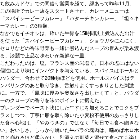
ち飲みカドヤ」での間借り営業を経て、縁あって昨年11月、
この場所でカレー店をスタートさせた。カレーメニューは、
京都おやつクラブ
「スパイシービーフカレー」「バターチキンカレー」「坦々キ
ーマカレー」の3種類。
私と店のはなし
なかでもイチオシは、砕いた牛骨を15時間以上煮込んだ出汁
を使った「スパイシービーフカレー」。ショウガやにんにく、
セロリなどの香味野菜も一緒に煮込んだスープの旨みが染み渡
今月の京みやげ
る、淡麗で上品な味わいが新鮮な一皿。
こだわったのは、塩。フランス産の岩塩で、日本の塩にはない
京都の書店
個性により味にインパクトを与えている。スパイスはホールと
パウダー、合わせて20種類ほどを使用。ホールスパイスはテ
ンパリングのあと取り除き、舌触りよくすっきりとした刺激
に。一方で、「風味に厚みや奥深さを出したくて」と、パウダ
ーのクローブの香りを味のポイントに据えた。
CULTURE
ブレンダーでペースト状にした牛すじを加えることでコクをプ
ラスしつつ、丁寧に脂を取り除いた小麦粉不使用のあっさりし
た食べ心地は、「やみつきの」ではなく「毎日でも食べ飽きな
すべて
い」おいしさ。しっかり焼いた牛バラの塊肉は、噛めばホロホ
ロと崩れるほど柔らかい。別添えの副菜と混ぜて食べても楽し