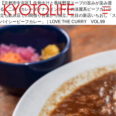
【京都市中京区】牛骨出汁と香味野菜スープの旨みが染み渡
る。二条［カレーダイナーインディ］の淡麗系ビーフカレー
立ち飲み店での間借り営業から独立。注目の新店いちおし「ス
パイシービーフカレー」｜LOVE THE CURRY VOL.99
エリアから探す
地図から探す
カテゴリーから探す
SPECIAL
NEW OPEN
SERIES