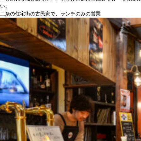
関西で開催。
い。
おすすめの展覧会
二条の住宅街の古民家で、ランチのみの営業
おすすめの映画
誠光社で選びました。
おすすめの本
紹介します。
おすすめのイベント