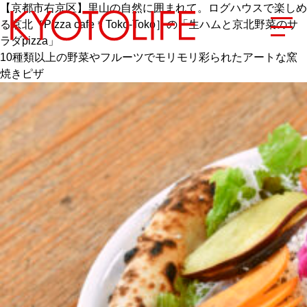
【京都市右京区】里山の自然に囲まれて。ログハウスで楽しめ
る京北［Pizza cafe＊Toko-Toko］の「生ハムと京北野菜のサ
ラダpizza」
10種類以上の野菜やフルーツでモリモリ彩られたアートな窯
焼きピザ
エリアから探す
地図から探す
カテゴリーから探す
SPECIAL
NEW OPEN
SERIES