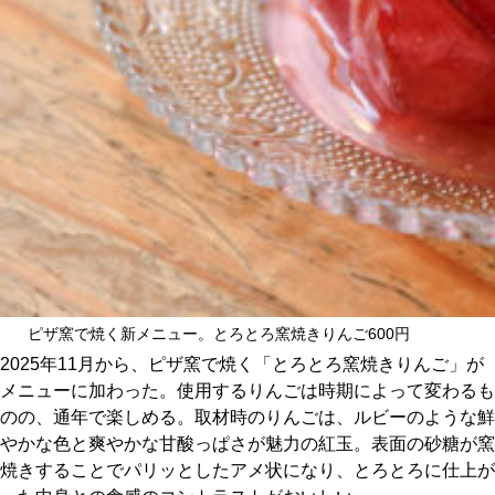
ピザ窯で焼く新メニュー。とろとろ窯焼きりんご600円
2025年11月から、ピザ窯で焼く「とろとろ窯焼きりんご」が
メニューに加わった。使用するりんごは時期によって変わるも
のの、通年で楽しめる。取材時のりんごは、ルビーのような鮮
やかな色と爽やかな甘酸っぱさが魅力の紅玉。表面の砂糖が窯
焼きすることでパリッとしたアメ状になり、とろとろに仕上が