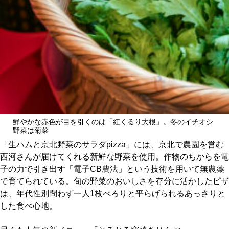
鮮やかな赤色が目を引くのは「紅くるり大根」。冬のイチオシ
野菜は菊菜
「生ハムと京北野菜のサラダpizza」には、京北で農園を営む
西河さんが届けてくれる新鮮な野菜を使用。作物のちからを電
子の力で引き出す「電子CB農法」という技術を用いて無農薬
で育てられている。旬の野菜のおいしさを存分に活かしたピザ
は、年代性別問わず一人1枚ぺろりと平らげられるあっさりと
した食べ心地。