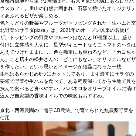
京都市街地から車で1時間ほど。右京区京北地域にあるログハ
ウスカフェ。里山の自然に囲まれ、石窯で焼いたオリジナリテ
京都おやつクラブ
ィあふれるピザが楽しめる。
色とりどりの野菜やフルーツがトッピングされた「生ハムと京
北野菜のサラダpizza」は、2021年のオープン以来の名物ピ
私と店のはなし
ザ。トッピングの野菜やフルーツはなんと10種類以上。盛り
付けは立体感を大切に。星型がキュートなミニトマトのヘタは
今月の京みやげ
あえてつけたままにし、色を幾重にも重ねるなど、「カヨちゃ
ん」こと店主の松井さんの「どこにもない、オリジナルなピザ
京都の書店
を作りたい」という思いとイメージが結晶になった一枚。
生地はあらかじめ6つにカットしてあり、まず最初にサラダの
要領で野菜や生ハムを食べて、ある程度減ってから生地で具を
挟んで食べると食べやすい。ハバネロをオリーブオイルに漬け
込んだ自家製の香味オイルでの味変もおすすめ。
CULTURE
京北・西河農園の「電子CB農法」で育てられた無農薬野菜を
使用
すべて