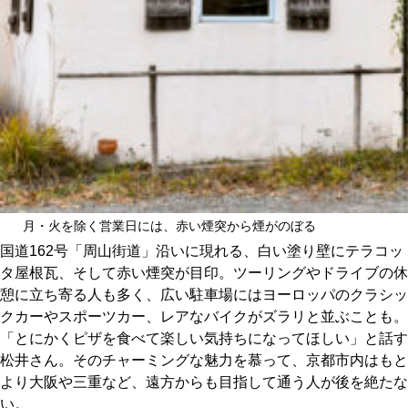
月・火を除く営業日には、赤い煙突から煙がのぼる
国道162号「周山街道」沿いに現れる、白い塗り壁にテラコッ
タ屋根瓦、そして赤い煙突が目印。ツーリングやドライブの休
憩に立ち寄る人も多く、広い駐車場にはヨーロッパのクラシッ
クカーやスポーツカー、レアなバイクがズラリと並ぶことも。
「とにかくピザを食べて楽しい気持ちになってほしい」と話す
松井さん。そのチャーミングな魅力を慕って、京都市内はもと
より大阪や三重など、遠方からも目指して通う人が後を絶たな
い。