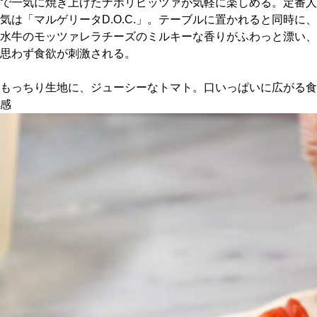
で一気に焼き上げたナポリピッツァが気軽に楽しめる。定番人
気は「マルゲリータD.O.C.」。テーブルに置かれると同時に、
京都おやつクラブ
水牛のモッツァレラチーズのミルキーな香りがふわっと漂い、
思わず食欲が刺激される。
私と店のはなし
もっちり生地に、ジューシーなトマト。口いっぱいに広がる食
感
今月の京みやげ
京都の書店
CULTURE
すべて