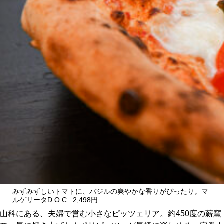
CULTURE
ABOUT US
Instagram
チケットプレゼント応募
MAIN MENU
SERIES
みずみずしいトマトに、バジルの爽やかな香りがぴったり。マ
ルゲリータD.O.C. 2,498円
山科にある、夫婦で営む小さなピッツェリア。約450度の薪窯
カレーが好き