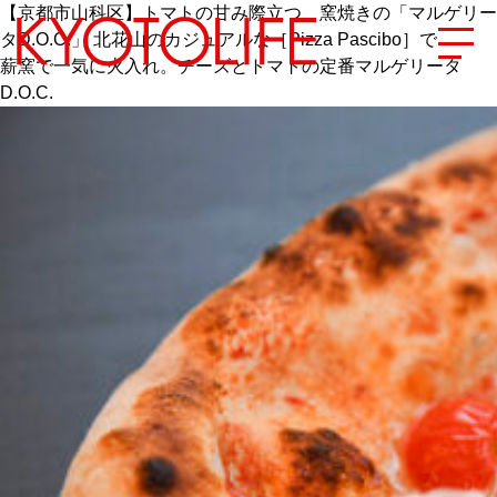
【京都市山科区】トマトの甘み際立つ、窯焼きの「マルゲリー
タD.O.C.」 北花山のカジュアルな［Pizza Pascibo］で
薪窯で一気に火入れ。チーズとトマトの定番マルゲリータ
D.O.C.
エリアから探す
地図から探す
カテゴリーから探す
SPECIAL
NEW OPEN
SERIES