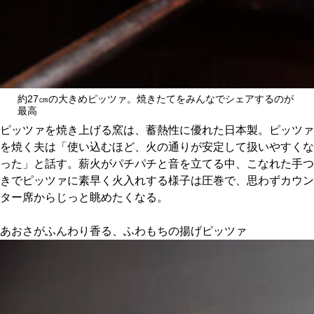
約27㎝の大きめピッツァ。焼きたてをみんなでシェアするのが
最高
ピッツァを焼き上げる窯は、蓄熱性に優れた日本製。ピッツァ
を焼く夫は「使い込むほど、火の通りが安定して扱いやすくな
った」と話す。薪火がパチパチと音を立てる中、こなれた手つ
きでピッツァに素早く火入れする様子は圧巻で、思わずカウン
ター席からじっと眺めたくなる。
あおさがふんわり香る、ふわもちの揚げピッツァ