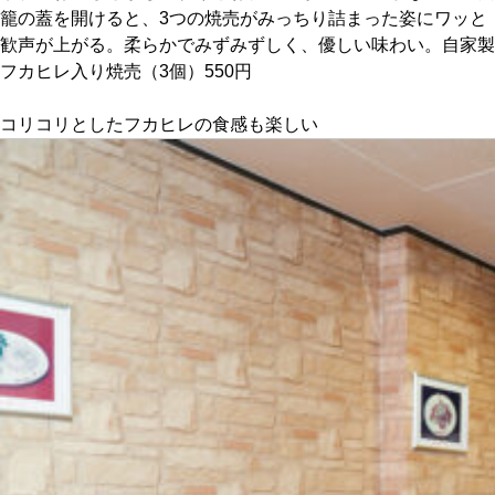
籠の蓋を開けると、3つの焼売がみっちり詰まった姿にワッと
歓声が上がる。柔らかでみずみずしく、優しい味わい。自家製
京都おやつクラブ
フカヒレ入り焼売（3個）550円
私と店のはなし
コリコリとしたフカヒレの食感も楽しい
今月の京みやげ
京都の書店
CULTURE
すべて