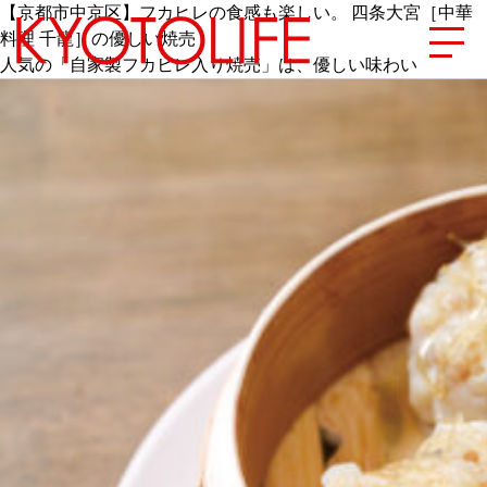
【京都市中京区】フカヒレの食感も楽しい。 四条大宮［中華
料理 千龍］の優しい焼売
人気の「自家製フカヒレ入り焼売」は、優しい味わい
エリアから探す
地図から探す
カテゴリーから探す
SPECIAL
NEW OPEN
SERIES