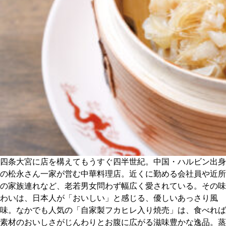
CULTURE
ABOUT US
Instagram
チケットプレゼント応募
MAIN MENU
四条大宮に店を構えてもうすぐ四半世紀。中国・ハルビン出身
の松永さん一家が営む中華料理店。近くに勤める会社員や近所
SERIES
の家族連れなど、老若男女問わず幅広く愛されている。その味
わいは、日本人が「おいしい」と感じる、優しいあっさり風
味。なかでも人気の「自家製フカヒレ入り焼売」は、食べれば
カレーが好き
素材のおいしさがじんわりとお腹に広がる滋味豊かな逸品。蒸