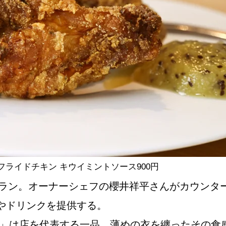
NEW OPEN
CULTURE
関西で開催。
おすすめの映
誠光社で選び
ライドチキン キウイミントソース900円
トラン。オーナーシェフの櫻井祥平さんがカウンタ
紹介します。
やドリンクを提供する。
ス」は店を代表する一品。薄めの衣を纏ったその食