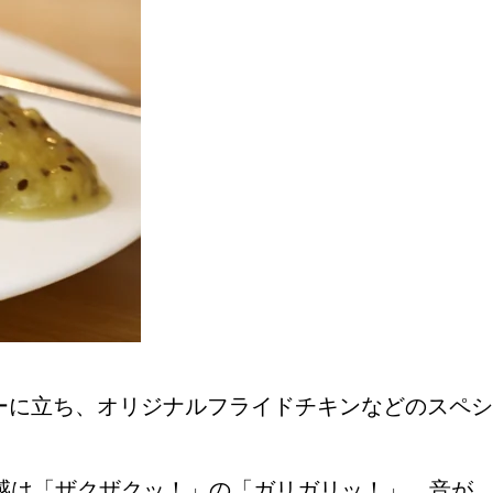
おすすめの展覧会
画
ました。おすすめの本
ーに立ち、オリジナルフライドチキンなどのスペシ
おすすめのイベント
感は「ザクザクッ！」の「ガリガリッ！」。音が