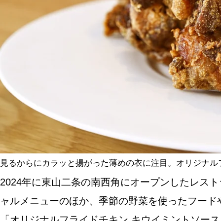
SPECIAL
SERIES
カレーが好き
京都おやつクラブ
私と店のはなし
見るからにカラッと揚がった薄めの衣に注目。オリジナルフ
2024年に東山二条の南西角にオープンしたレス
今月の京みやげ
ャルメニューのほか、季節の野菜を使ったフード
京都の書店
「オリジナルフライドチキン キウイミントソー