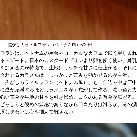
焦がしカラメルフラン（ベトナム風）500円
フランは、ベトナムの屋台やローカルなカフェで広く親しまれ
るデザート。日本のカスタードプリンより卵を多く使い、練乳
を加えるのが特徴で、生地はリッチな甘さに仕上がる。それに
合わせるカラメルは、しっかりと苦みを効かせるのが主流。
「焦がしカラメルフラン（ベトナム風）」も、仕込み中は店中
に煙が充満するほどカラメルを深く焦がして作る。濃い色と力
強い苦みが生地の甘さを引き締め、コクのある旨みが広がる。
どっしりと硬めの質感でありながら口当たりは滑らか。その濃
厚な味わいは心を掴んで離さない。