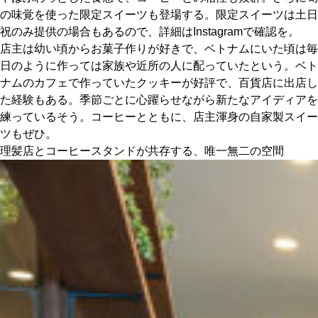
の味覚を使った限定スイーツも登場する。限定スイーツは土日
祝のみ提供の場合もあるので、詳細はInstagramで確認を。
店主は幼い頃からお菓子作りが好きで、ベトナムにいた頃は毎
日のように作っては家族や近所の人に配っていたという。ベト
ナムのカフェで作っていたクッキーが好評で、百貨店に出店し
た経験もある。季節ごとに心躍らせながら新たなアイディアを
練っているそう。コーヒーとともに、店主渾身の自家製スイー
ツもぜひ。
理髪店とコーヒースタンドが共存する、唯一無二の空間