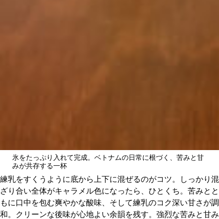
氷をたっぷり入れて完成。ベトナムの日常に根づく、苦みと甘
みが共存する一杯
練乳をすくうように底から上下に混ぜるのがコツ。しっかり混
ざり合い全体がキャラメル色になったら、ひとくち。苦みとと
もに口中を包む爽やかな酸味、そして練乳のコク深い甘さが調
和。クリーンな後味が心地よい余韻を残す。強烈な苦みと甘み