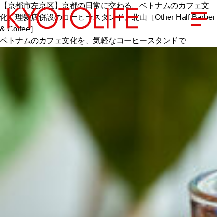
【京都市左京区】京都の日常に交わる、ベトナムのカフェ文
化。理髪店併設のコーヒースタンド、北山［Other Half Barber
& Coffee］
ベトナムのカフェ文化を、気軽なコーヒースタンドで
エリアから探す
地図から探す
カテゴリーから探す
SPECIAL
NEW OPEN
SERIES