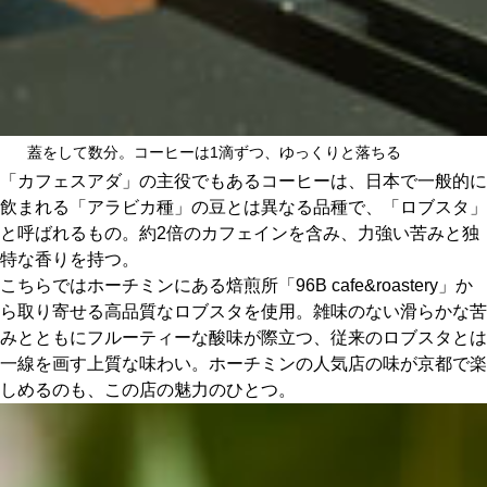
蓋をして数分。コーヒーは1滴ずつ、ゆっくりと落ちる
「カフェスアダ」の主役でもあるコーヒーは、日本で一般的に
飲まれる「アラビカ種」の豆とは異なる品種で、「ロブスタ」
と呼ばれるもの。約2倍のカフェインを含み、力強い苦みと独
特な香りを持つ。
こちらではホーチミンにある焙煎所「96B cafe&roastery」か
ら取り寄せる高品質なロブスタを使用。雑味のない滑らかな苦
みとともにフルーティーな酸味が際立つ、従来のロブスタとは
一線を画す上質な味わい。ホーチミンの人気店の味が京都で楽
しめるのも、この店の魅力のひとつ。