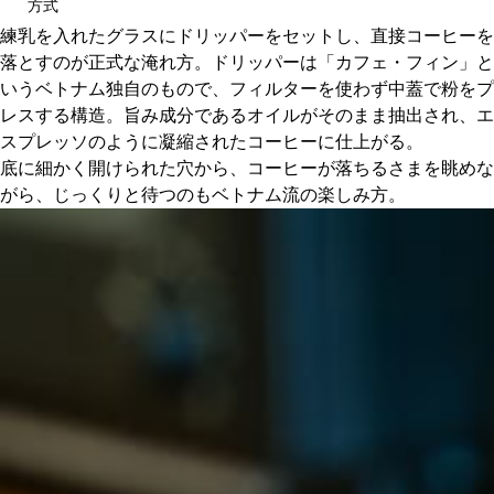
方式
練乳を入れたグラスにドリッパーをセットし、直接コーヒーを
落とすのが正式な淹れ方。ドリッパーは「カフェ・フィン」と
いうベトナム独自のもので、フィルターを使わず中蓋で粉をプ
レスする構造。旨み成分であるオイルがそのまま抽出され、エ
スプレッソのように凝縮されたコーヒーに仕上がる。
底に細かく開けられた穴から、コーヒーが落ちるさまを眺めな
がら、じっくりと待つのもベトナム流の楽しみ方。