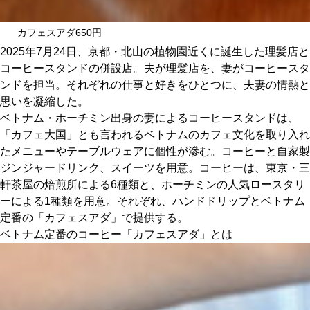
関西で開催。
おすすめの展覧会
カフェスアダ650円
2025年7月24日、京都・北山の植物園近くに誕生した理髪店と
おすすめの映画
コーヒースタンドの併設店。夫が理髪店を、妻がコーヒースタ
ンドを担当。それぞれの仕事と好きをひとつに、夫妻の情熱と
誠光社で選びました。
思いを凝縮した。
おすすめの本
ベトナム・ホーチミン出身の妻によるコーヒースタンドは、
「カフェ大国」とも言われるベトナムのカフェ文化を取り入れ
紹介します。
たメニューやテーブルウェアに個性が滲む。コーヒーと自家製
ジンジャードリンク、スイーツを用意。コーヒーは、東京・三
おすすめのイベント
軒茶屋の焙煎所による6種類と、ホーチミンの人気ロースタリ
ーによる1種類を用意。それぞれ、ハンドドリップとベトナム
定番の「カフェスアダ」で提供する。
ベトナム定番のコーヒー「カフェスアダ」とは