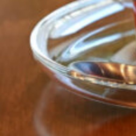
京都おやつクラブ
私と店のはなし
今月の京みやげ
京都の書店
CULTURE
すべて