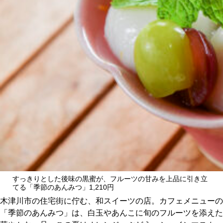
CULTURE
ABOUT US
Instagram
チケットプレゼント応募
MAIN MENU
すっきりとした後味の黒蜜が、フルーツの甘みを上品に引き立
SERIES
てる「季節のあんみつ」1,210円
木津川市の住宅街に佇む、和スイーツの店。カフェメニューの
「季節のあんみつ」は、白玉やあんこに旬のフルーツを添えた
カレーが好き