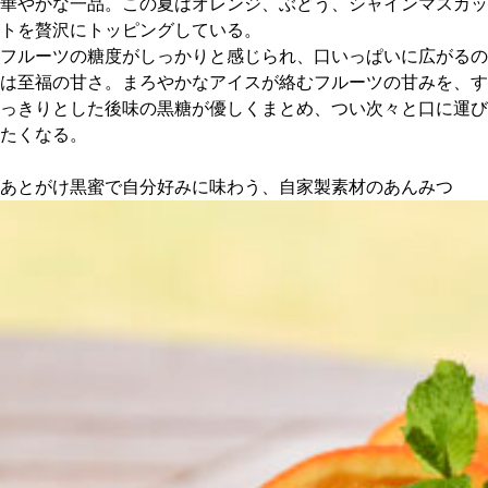
華やかな一品。この夏はオレンジ、ぶどう、シャインマスカッ
トを贅沢にトッピングしている。
京都おやつクラブ
フルーツの糖度がしっかりと感じられ、口いっぱいに広がるの
は至福の甘さ。まろやかなアイスが絡むフルーツの甘みを、す
っきりとした後味の黒糖が優しくまとめ、つい次々と口に運び
私と店のはなし
たくなる。
今月の京みやげ
あとがけ黒蜜で自分好みに味わう、自家製素材のあんみつ
京都の書店
CULTURE
すべて