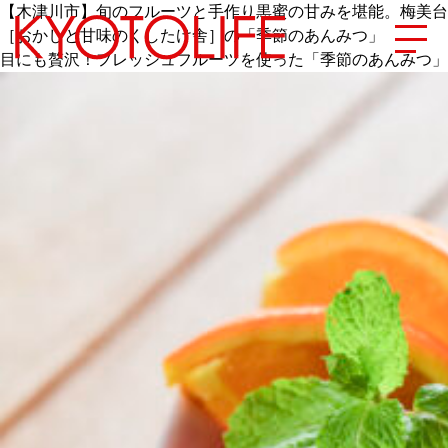
【木津川市】旬のフルーツと手作り黒蜜の甘みを堪能。梅美台
［おかしと甘味のくしたけ舎］の「季節のあんみつ」
目にも贅沢！フレッシュフルーツを使った「季節のあんみつ」
エリアから探す
地図から探す
カテゴリーから探す
SPECIAL
NEW OPEN
SERIES