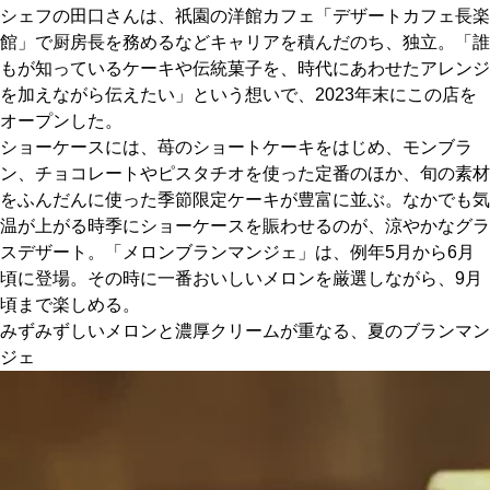
シェフの田口さんは、祇園の洋館カフェ「デザートカフェ長楽
館」で厨房長を務めるなどキャリアを積んだのち、独立。「誰
京都おやつクラブ
もが知っているケーキや伝統菓子を、時代にあわせたアレンジ
を加えながら伝えたい」という想いで、2023年末にこの店を
私と店のはなし
オープンした。
ショーケースには、苺のショートケーキをはじめ、モンブラ
今月の京みやげ
ン、チョコレートやピスタチオを使った定番のほか、旬の素材
をふんだんに使った季節限定ケーキが豊富に並ぶ。なかでも気
温が上がる時季にショーケースを賑わせるのが、涼やかなグラ
京都の書店
スデザート。「メロンブランマンジェ」は、例年5月から6月
頃に登場。その時に一番おいしいメロンを厳選しながら、9月
頃まで楽しめる。
みずみずしいメロンと濃厚クリームが重なる、夏のブランマン
ジェ
CULTURE
すべて