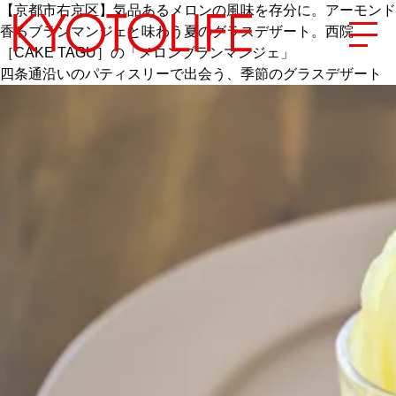
【京都市右京区】気品あるメロンの風味を存分に。アーモンド
香るブランマンジェと味わう夏のグラスデザート。西院
［CAKE TAGU］の「メロンブランマンジェ」
四条通沿いのパティスリーで出会う、季節のグラスデザート
エリアから探す
地図から探す
カテゴリーから探す
SPECIAL
NEW OPEN
SERIES