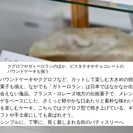
クグロフやガトーロランのほか、ピスタチオやチョコレートの
パウンドケーキも揃う
パウンドケーキやクグロフなど、カットして楽しむ大きめの焼
菓子も揃え、なかでも「ガトーロラン」は日本ではなかなか出
会えない逸品。フランス・ロレーヌ地方の伝統菓子で、メレン
ゲをベースにした、さくっと軽やかな口あたりと素朴な味わい
を楽しむケーキ。こちらではクグロフ型で焼き上げている。ギ
フトや手土産にしても喜ばれそう。
シンプルに、丁寧に。長く親しまれる街のパティスリーへ