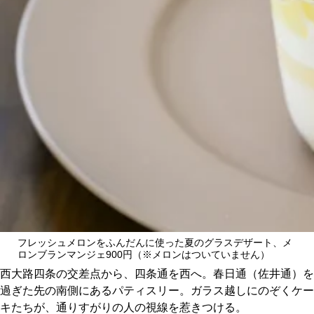
CULTURE
ABOUT US
Instagram
チケットプレゼント応募
MAIN MENU
フレッシュメロンをふんだんに使った夏のグラスデザート、メ
ロンブランマンジェ900円（※メロンはついていません）
SERIES
西大路四条の交差点から、四条通を西へ。春日通（佐井通）を
過ぎた先の南側にあるパティスリー。ガラス越しにのぞくケー
キたちが、通りすがりの人の視線を惹きつける。
カレーが好き