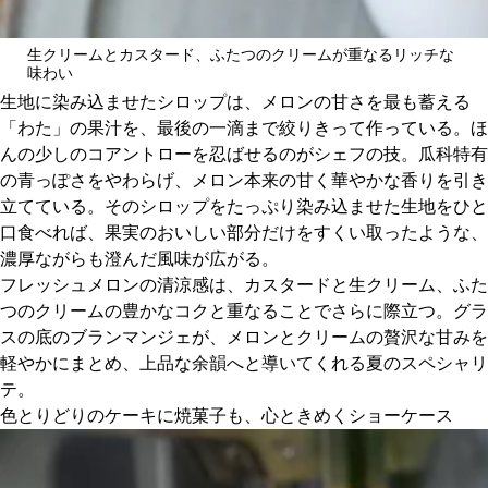
生クリームとカスタード、ふたつのクリームが重なるリッチな
味わい
生地に染み込ませたシロップは、メロンの甘さを最も蓄える
「わた」の果汁を、最後の一滴まで絞りきって作っている。ほ
んの少しのコアントローを忍ばせるのがシェフの技。瓜科特有
の青っぽさをやわらげ、メロン本来の甘く華やかな香りを引き
立てている。そのシロップをたっぷり染み込ませた生地をひと
口食べれば、果実のおいしい部分だけをすくい取ったような、
濃厚ながらも澄んだ風味が広がる。
フレッシュメロンの清涼感は、カスタードと生クリーム、ふた
つのクリームの豊かなコクと重なることでさらに際立つ。グラ
スの底のブランマンジェが、メロンとクリームの贅沢な甘みを
軽やかにまとめ、上品な余韻へと導いてくれる夏のスペシャリ
テ。
色とりどりのケーキに焼菓子も、心ときめくショーケース