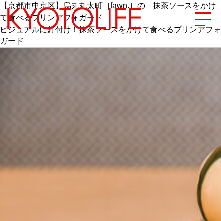
【京都市中京区】烏丸丸太町［fawn.］の、抹茶ソースをかけ
て食べるプリンアフォガード
ビジュアルに釘付け！抹茶ソースをかけて食べるプリンアフォ
ガード
エリアから探す
地図から探す
カテゴリーから探す
SPECIAL
NEW OPEN
SERIES