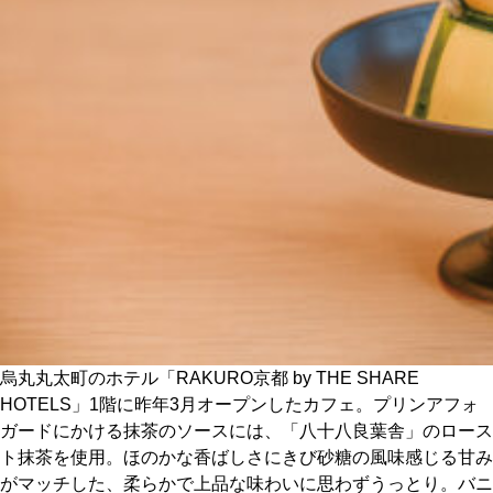
CULTURE
ABOUT US
Instagram
チケットプレゼント応募
MAIN MENU
烏丸丸太町のホテル「RAKURO京都 by THE SHARE
SERIES
HOTELS」1階に昨年3月オープンしたカフェ。プリンアフォ
ガードにかける抹茶のソースには、「八十八良葉舎」のロース
ト抹茶を使用。ほのかな香ばしさにきび砂糖の風味感じる甘み
カレーが好き
がマッチした、柔らかで上品な味わいに思わずうっとり。バニ