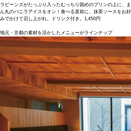
ラビーンズがたっぷり入ったむっちり固めのプリンの上に、ま
ん丸のバニラアイスをオン！食べる直前に、抹茶ソースをお好
京都おやつクラブ
みでかけて召し上がれ。ドリンク付き。1,450円
私と店のはなし
地元・京都の素材を活かしたメニューがラインナップ
今月の京みやげ
京都の書店
CULTURE
すべて