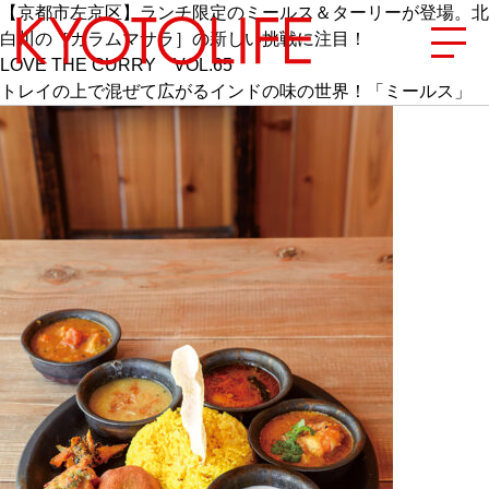
【京都市左京区】ランチ限定のミールス＆ターリーが登場。北
白川の［ガラムマサラ］の新しい挑戦に注目！
LOVE THE CURRY VOL.65
トレイの上で混ぜて広がるインドの味の世界！「ミールス」
エリアから探す
地図から探す
カテゴリーから探す
SPECIAL
NEW OPEN
SERIES