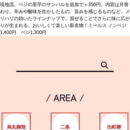
現地流。ベジの里芋のサンバルを追加で＋350円。内容は月替
わり。辛みや酸味を生かしたもの、旨みを感じるものなど、メ
京都おやつクラブ
リハリの効いたラインナップで、混ぜることでさらに味に広が
りが生まれる、おいしくて楽しい新名物！ミールス ノンベジ
私と店のはなし
1,400円 ベジ1,300円
今月の京みやげ
京都の書店
/ AREA /
CULTURE
すべて
烏丸御池
二条
出町柳