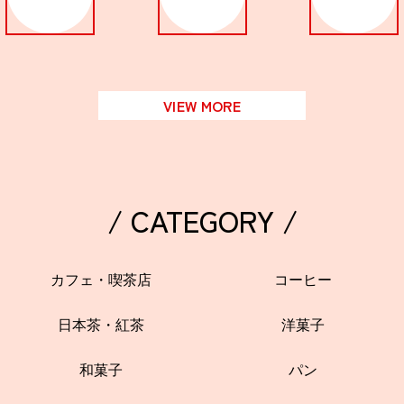
関西で開催。
おすすめの展覧会
おすすめの映画
VIEW MORE
誠光社で選びました。
おすすめの本
紹介します。
/ CATEGORY /
おすすめのイベント
カフェ・喫茶店
コーヒー
日本茶・紅茶
洋菓子
和菓子
パン