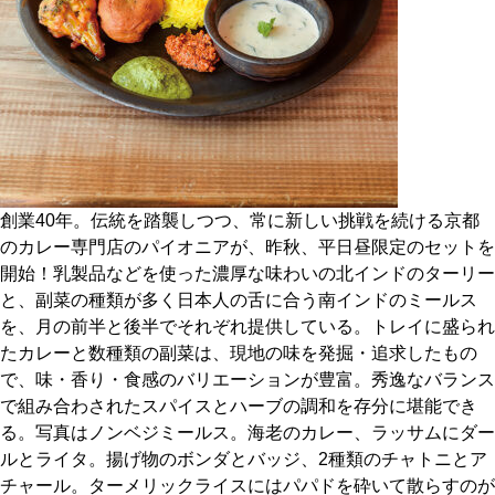
CULTURE
ABOUT US
Instagram
チケットプレゼント応募
創業40年。伝統を踏襲しつつ、常に新しい挑戦を続ける京都
のカレー専門店のパイオニアが、昨秋、平日昼限定のセットを
開始！乳製品などを使った濃厚な味わいの北インドのターリー
と、副菜の種類が多く日本人の舌に合う南インドのミールス
を、月の前半と後半でそれぞれ提供している。トレイに盛られ
MAIN MENU
たカレーと数種類の副菜は、現地の味を発掘・追求したもの
で、味・香り・食感のバリエーションが豊富。秀逸なバランス
SERIES
で組み合わされたスパイスとハーブの調和を存分に堪能でき
る。写真はノンベジミールス。海老のカレー、ラッサムにダー
ルとライタ。揚げ物のボンダとバッジ、2種類のチャトニとア
カレーが好き
チャール。ターメリックライスにはパパドを砕いて散らすのが