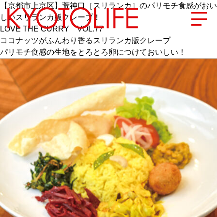
【京都市上京区】荒神口［スリランカ］のパリモチ食感がおい
しいスリランカ版クレープ！
LOVE THE CURRY VOL.77
ココナッツがふんわり香るスリランカ版クレープ
パリモチ食感の生地をとろとろ卵につけておいしい！
エリアから探す
地図から探す
カテゴリーから探す
SPECIAL
NEW OPEN
SERIES