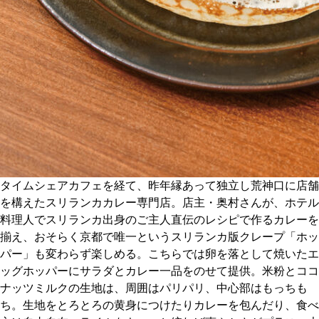
京都おやつクラブ
私と店のはなし
今月の京みやげ
京都の書店
タイムシェアカフェを経て、昨年縁あって独立し荒神口に店舗
を構えたスリランカカレー専門店。店主・奥村さんが、ホテル
料理人でスリランカ出身のご主人直伝のレシピで作るカレーを
揃え、おそらく京都で唯一というスリランカ版クレープ「ホッ
CULTURE
パー」も変わらず楽しめる。こちらでは卵を落として焼いたエ
ッグホッパーにサラダとカレー一品をのせて提供。米粉とココ
ナッツミルクの生地は、周囲はパリパリ、中心部はもっちも
すべて
ち。生地をとろとろの黄身につけたりカレーを包んだり、食べ