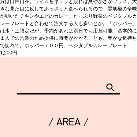
方は自由自在。ライムをキュッと絞れば爽やかさがプラス。大
関西で開催。
きな見た目に反してあっさりと食べられるので、黒胡椒の辛味
おすすめの展覧会
が効いたチキンやエビのカレー、たっぷり野菜のベジタブルカ
レープレートと合わせて注文する人も多いとか。「ホッパー」
おすすめの映画
は水・土限定だが、予約があれば別日でも用意可能。基本的に
１人での営業のため提供に時間がかかることも。豊かな気持ち
誠光社で選びました。
で訪れて。ホッパー７００円、ベジタブルカレープレート
おすすめの本
1,200円
紹介します。
おすすめのイベント
/ AREA /