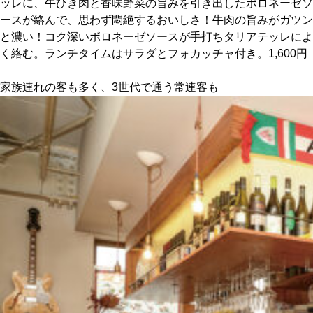
ッレに、牛ひき肉と香味野菜の旨みを引き出したボロネーゼソ
ースが絡んで、思わず悶絶するおいしさ！牛肉の旨みがガツン
京都おやつクラブ
と濃い！コク深いボロネーゼソースが手打ちタリアテッレによ
く絡む。ランチタイムはサラダとフォカッチャ付き。1,600円
私と店のはなし
家族連れの客も多く、3世代で通う常連客も
今月の京みやげ
京都の書店
CULTURE
すべて