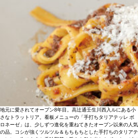
CULTURE
ABOUT US
Instagram
チケットプレゼント応募
MAIN MENU
地元に愛されてオープン8年目。高辻通壬生川西入ルにある小
SERIES
さなトラットリア。看板メニューの「手打ちタリアテッレ ボ
ロネーゼ」は、少しずつ進化を重ねてきたオープン以来の人気
の品。コシが強くツルツル＆もちもちとした手打ちのタリアテ
カレーが好き