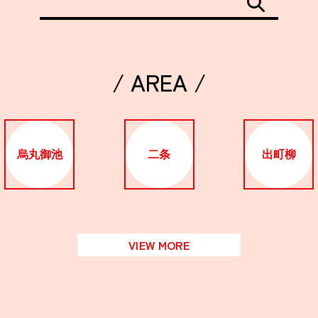
関西で開催。
おすすめの展覧会
おすすめの映画
/ AREA /
誠光社で選びました。
おすすめの本
烏丸御池
二条
出町柳
紹介します。
おすすめのイベント
VIEW MORE