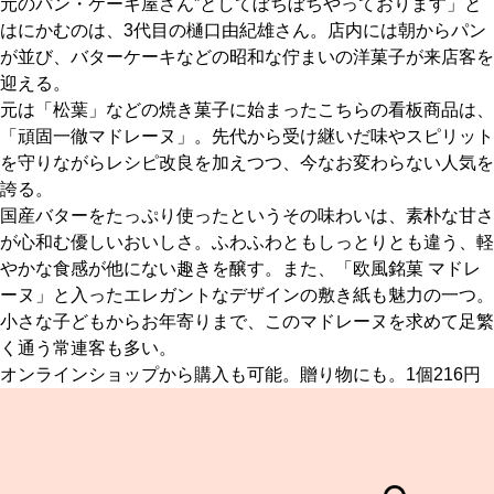
元のパン・ケーキ屋さん”としてぼちぼちやっております」と
はにかむのは、3代目の樋口由紀雄さん。店内には朝からパン
京都おやつクラブ
が並び、バターケーキなどの昭和な佇まいの洋菓子が来店客を
迎える。
元は「松葉」などの焼き菓子に始まったこちらの看板商品は、
私と店のはなし
「頑固一徹マドレーヌ」。先代から受け継いだ味やスピリット
を守りながらレシピ改良を加えつつ、今なお変わらない人気を
今月の京みやげ
誇る。
国産バターをたっぷり使ったというその味わいは、素朴な甘さ
京都の書店
が心和む優しいおいしさ。ふわふわともしっとりとも違う、軽
やかな食感が他にない趣きを醸す。また、「欧風銘菓 マドレ
ーヌ」と入ったエレガントなデザインの敷き紙も魅力の一つ。
小さな子どもからお年寄りまで、このマドレーヌを求めて足繁
く通う常連客も多い。
オンラインショップから購入も可能。贈り物にも。1個216円
CULTURE
すべて