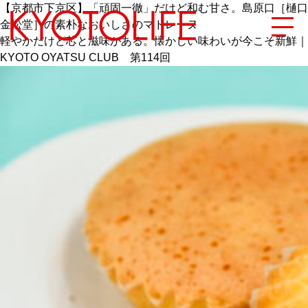
【京都市下京区】「頑固一徹」だけど和む甘さ。島原口［樋口
金松堂］の素朴なおいしさのマドレーヌ
軽やかだけど芯と滋味がある。懐かしい味わいが今こそ新鮮｜
KYOTO OYATSU CLUB 第114回
エリアから探す
地図から探す
カテゴリーから探す
SPECIAL
NEW OPEN
SERIES