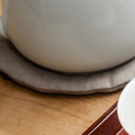
SPECIAL
SERIES
カレーが好き
京都おやつクラブ
私と店のはなし
今月の京みやげ
京都の書店