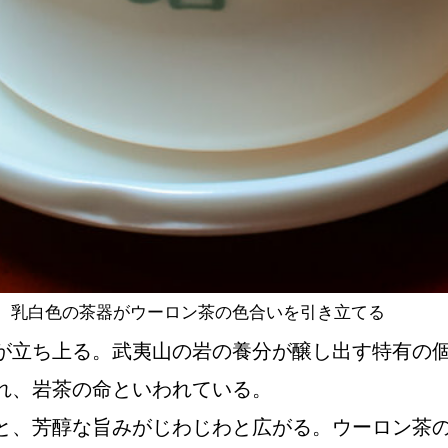
。乳白色の茶器がウーロン茶の色合いを引き立てる
が立ち上る。武夷山の岩の養分が醸し出す特有の
れ、岩茶の命といわれている。
と、芳醇な旨みがじわじわと広がる。ウーロン茶