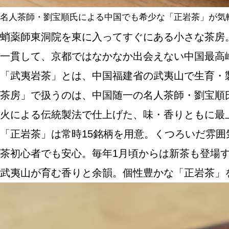
名人茶師・劉宝順氏による中国でも希少な「正岩茶」が気
蛸薬師東洞院を東に入ってすぐにある小さな茶房。
一貫して、京都ではなかなか出会えない中国最高
「武夷岩茶」とは、中国福建省の武夷山で生育・
茶房」で扱うのは、中国随一の名人茶師・劉宝順
火による伝統製法で仕上げた、味・香りともに最
「正岩茶」は常時15銘柄を用意。くつろいだ雰
茶初心者でも安心。毎年1月頃からは新茶も登場
武夷山が育む香りと余韻。個性豊かな「正岩茶」