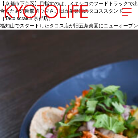
【京都市下京区】目指すのは、メキシコのフードトラックで出
合ったあの衝撃的ウマさ。旧五条楽園のタコススタンド
［Taco.scratch 京都店］
福知山でスタートしたタコス店が旧五条楽園にニューオープン
エリアから探す
地図から探す
カテゴリーから探す
SPECIAL
NEW OPEN
SERIES