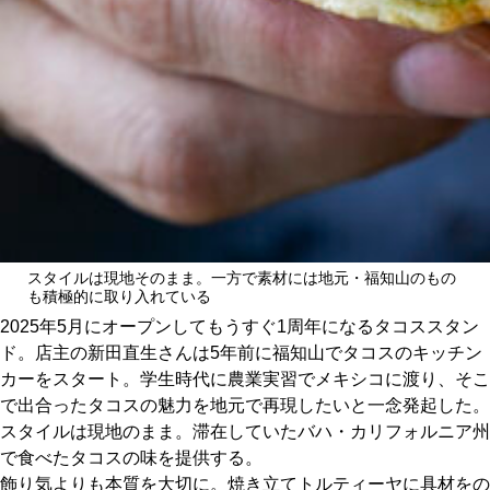
関西で開催。
おすすめの展覧会
おすすめの映画
誠光社で選びました。
おすすめの本
紹介します。
おすすめのイベント
スタイルは現地そのまま。一方で素材には地元・福知山のもの
も積極的に取り入れている
2025年5月にオープンしてもうすぐ1周年になるタコススタン
ド。店主の新田直生さんは5年前に福知山でタコスのキッチン
カーをスタート。学生時代に農業実習でメキシコに渡り、そこ
で出合ったタコスの魅力を地元で再現したいと一念発起した。
スタイルは現地のまま。滞在していたバハ・カリフォルニア州
で食べたタコスの味を提供する。
飾り気よりも本質を大切に。焼き立てトルティーヤに具材をの