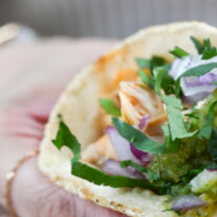
京都おやつクラブ
私と店のはなし
今月の京みやげ
京都の書店
CULTURE
すべて