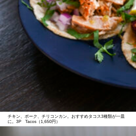
CULTURE
ABOUT US
Instagram
チケットプレゼント応募
MAIN MENU
SERIES
チキン、ポーク、チリコンカン。おすすめタコス3種類が一皿
に。3P Tacos（1,650円）
カレーが好き