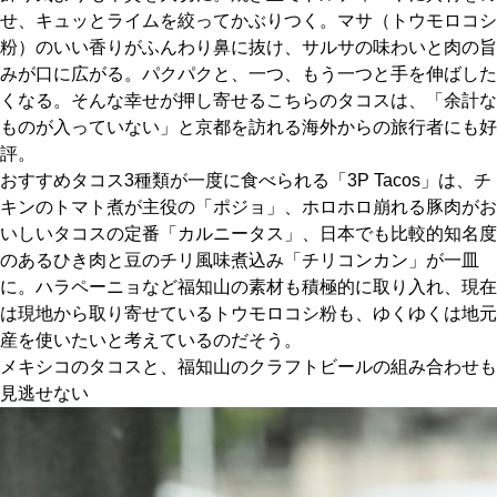
せ、キュッとライムを絞ってかぶりつく。マサ（トウモロコシ
粉）のいい香りがふんわり鼻に抜け、サルサの味わいと肉の旨
みが口に広がる。パクパクと、一つ、もう一つと手を伸ばした
くなる。そんな幸せが押し寄せるこちらのタコスは、「余計な
ものが入っていない」と京都を訪れる海外からの旅行者にも好
評。
おすすめタコス3種類が一度に食べられる「3P Tacos」は、チ
キンのトマト煮が主役の「ポジョ」、ホロホロ崩れる豚肉がお
いしいタコスの定番「カルニータス」、日本でも比較的知名度
のあるひき肉と豆のチリ風味煮込み「チリコンカン」が一皿
に。ハラペーニョなど福知山の素材も積極的に取り入れ、現在
は現地から取り寄せているトウモロコシ粉も、ゆくゆくは地元
産を使いたいと考えているのだそう。
メキシコのタコスと、福知山のクラフトビールの組み合わせも
見逃せない