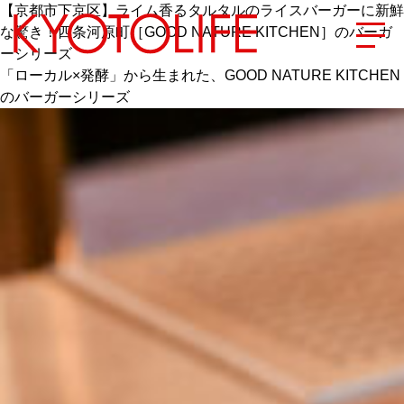
【京都市下京区】ライム香るタルタルのライスバーガーに新鮮
な驚き！四条河原町［GOOD NATURE KITCHEN］のバーガ
ーシリーズ
「ローカル×発酵」から生まれた、GOOD NATURE KITCHEN
のバーガーシリーズ
エリアから探す
地図から探す
カテゴリーから探す
SPECIAL
NEW OPEN
SERIES