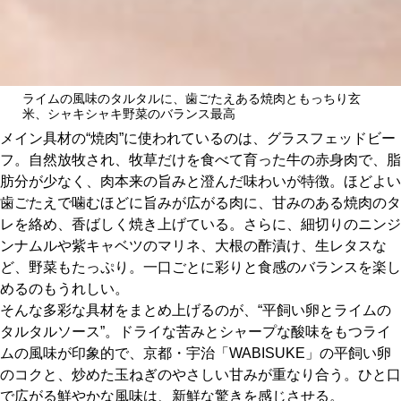
ライムの風味のタルタルに、歯ごたえある焼肉ともっちり玄
米、シャキシャキ野菜のバランス最高
メイン具材の“焼肉”に使われているのは、グラスフェッドビー
フ。自然放牧され、牧草だけを食べて育った牛の赤身肉で、脂
肪分が少なく、肉本来の旨みと澄んだ味わいが特徴。ほどよい
歯ごたえで噛むほどに旨みが広がる肉に、甘みのある焼肉のタ
レを絡め、香ばしく焼き上げている。さらに、細切りのニンジ
ンナムルや紫キャベツのマリネ、大根の酢漬け、生レタスな
ど、野菜もたっぷり。一口ごとに彩りと食感のバランスを楽し
めるのもうれしい。
そんな多彩な具材をまとめ上げるのが、“平飼い卵とライムの
タルタルソース”。ドライな苦みとシャープな酸味をもつライ
ムの風味が印象的で、京都・宇治「WABISUKE」の平飼い卵
のコクと、炒めた玉ねぎのやさしい甘みが重なり合う。ひと口
で広がる鮮やかな風味は、新鮮な驚きを感じさせる。