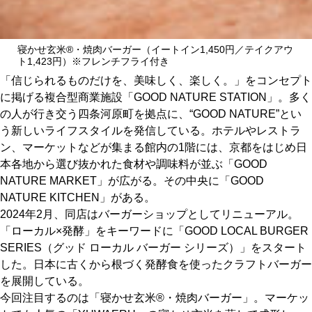
関西で開催。
おすすめの展覧会
寝かせ玄米®・焼肉バーガー（イートイン1,450円／テイクアウ
ト1,423円）※フレンチフライ付き
おすすめの映画
「信じられるものだけを、美味しく、楽しく。」をコンセプト
誠光社で選びました。
に掲げる複合型商業施設「GOOD NATURE STATION」。多く
の人が行き交う四条河原町を拠点に、“GOOD NATURE”とい
おすすめの本
う新しいライフスタイルを発信している。ホテルやレストラ
ン、マーケットなどが集まる館内の1階には、京都をはじめ日
紹介します。
本各地から選び抜かれた食材や調味料が並ぶ「GOOD
おすすめのイベント
NATURE MARKET」が広がる。その中央に「GOOD
NATURE KITCHEN」がある。
2024年2月、同店はバーガーショップとしてリニューアル。
「ローカル×発酵」をキーワードに「GOOD LOCAL BURGER
SERIES（グッド ローカル バーガー シリーズ）」をスタート
した。日本に古くから根づく発酵食を使ったクラフトバーガー
を展開している。
今回注目するのは「寝かせ玄米®・焼肉バーガー」。マーケッ