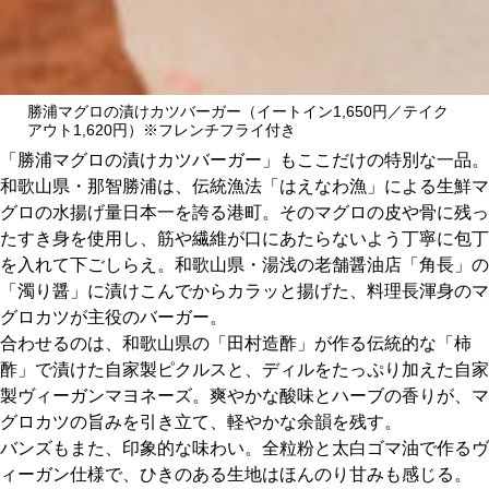
勝浦マグロの漬けカツバーガー（イートイン1,650円／テイク
アウト1,620円）※フレンチフライ付き
「勝浦マグロの漬けカツバーガー」もここだけの特別な一品。
和歌山県・那智勝浦は、伝統漁法「はえなわ漁」による生鮮マ
グロの水揚げ量日本一を誇る港町。そのマグロの皮や骨に残っ
たすき身を使用し、筋や繊維が口にあたらないよう丁寧に包丁
を入れて下ごしらえ。和歌山県・湯浅の老舗醤油店「角長」の
「濁り醤」に漬けこんでからカラッと揚げた、料理長渾身のマ
グロカツが主役のバーガー。
合わせるのは、和歌山県の「田村造酢」が作る伝統的な「柿
酢」で漬けた自家製ピクルスと、ディルをたっぷり加えた自家
製ヴィーガンマヨネーズ。爽やかな酸味とハーブの香りが、マ
グロカツの旨みを引き立て、軽やかな余韻を残す。
バンズもまた、印象的な味わい。全粒粉と太白ゴマ油で作るヴ
ィーガン仕様で、ひきのある生地はほんのり甘みも感じる。