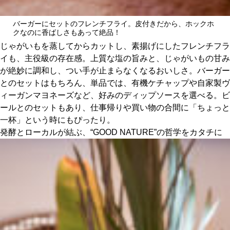
バーガーにセットのフレンチフライ。皮付きだから、ホックホ
クなのに香ばしさもあって絶品！
じゃがいもを蒸してからカットし、素揚げにしたフレンチフラ
イも、主役級の存在感。上質な塩の旨みと、じゃがいもの甘み
が絶妙に調和し、つい手が止まらなくなるおいしさ。バーガー
とのセットはもちろん、単品では、有機ケチャップや自家製ヴ
ィーガンマヨネーズなど、好みのディップソースを選べる。ビ
ールとのセットもあり、仕事帰りや買い物の合間に「ちょっと
一杯」という時にもぴったり。
発酵とローカルが結ぶ、“GOOD NATURE”の哲学をカタチに