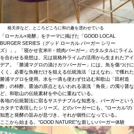
格天井など、ところどころに和の趣を漂わせている
「ローカル×発酵」をテーマに掲げた「GOOD LOCAL
BURGER SERIES（グッド ローカル バーガー シリー
ズ）」。「寝かせ玄米®・焼肉バーガー」のタルタルにライム
を合わせる発想は、元は規格外ライムの活用から生まれたアイ
デア。「勝浦マグロの漬けカツバーガー」には、魚を傷つけに
くく、必要な魚種だけを狙える伝統漁法「はえなわ」で獲れた
勝浦マグロを使用。水を一滴も使わず仕込む和歌山「田村造
酢」の柿酢、醤油の原点ともいわれる湯浅「角長」の濁り醤な
ど、和歌山の伝統素材を中心に重ねている。
各地の伝統製法に宿るサステナブルな知恵を、バーガーという
カタチで表現したシリーズ。どのバーガーにも、“ローカル”の
知恵と発酵の旨みが息づき、それが個性になっている。
ここから始まる、“GOOD NATURE”な新しいバーガー体験