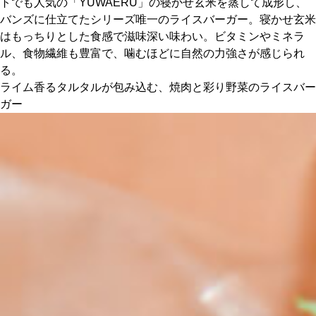
トでも人気の「YUWAERU」の寝かせ玄米を蒸して成形し、
バンズに仕立てたシリーズ唯一のライスバーガー。寝かせ玄米
はもっちりとした食感で滋味深い味わい。ビタミンやミネラ
ル、食物繊維も豊富で、噛むほどに自然の力強さが感じられ
る。
ライム香るタルタルが包み込む、焼肉と彩り野菜のライスバー
ガー