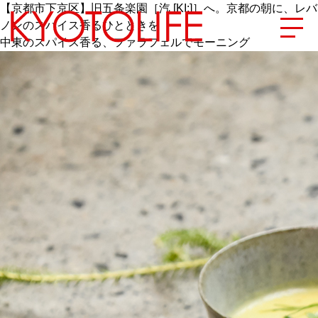
【京都市下京区】旧五条楽園［汽 [KI:]］へ。京都の朝に、レバ
ノンのスパイス香るひとときを
中東のスパイス香る、ファラフェルでモーニング
エリアから探す
地図から探す
カテゴリーから探す
SPECIAL
NEW OPEN
SERIES