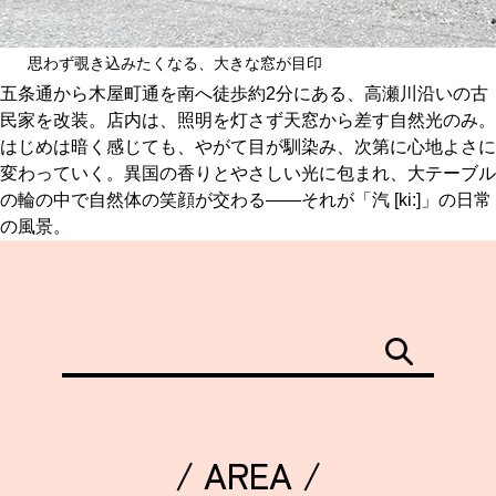
思わず覗き込みたくなる、大きな窓が目印
五条通から木屋町通を南へ徒歩約2分にある、高瀬川沿いの古
民家を改装。店内は、照明を灯さず天窓から差す自然光のみ。
はじめは暗く感じても、やがて目が馴染み、次第に心地よさに
変わっていく。異国の香りとやさしい光に包まれ、大テーブル
の輪の中で自然体の笑顔が交わる——それが「汽 [ki:]」の日常
の風景。
/ AREA /