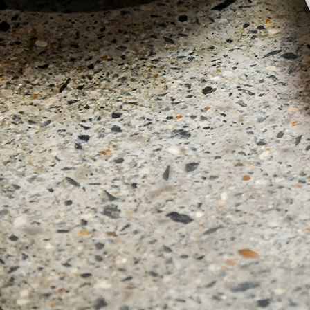
京都おやつクラブ
私と店のはなし
今月の京みやげ
京都の書店
CULTURE
すべて