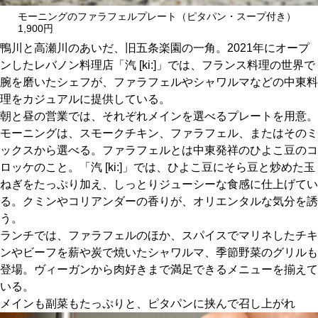
関西で開催。
モーニングのファラフェルプレート（ピタパン・スープ付き）
おすすめの展覧会
1,900円
鴨川と高瀬川のあいだ、旧五条楽園の一角。2021年にオープ
ンしたレバノン料理店「汽 [ki:]」では、フランス料理の世界で
おすすめの映画
腕を磨いたシェフが、ファラフェルやシャワルマなどの中東料
誠光社で選びました。
理をカジュアルに提供している。
朝と昼の営業では、それぞれメインを選べるプレートを用意。
おすすめの本
モーニングは、スモークチキン、ファラフェル、またはそのミ
ックスから選べる。ファラフェルとは中東発祥のひよこ豆のコ
紹介します。
ロッケのこと。「汽 [ki:]」では、ひよこ豆にそら豆と炒めた玉
おすすめのイベント
ねぎをたっぷり加え、しっとりジューシーな食感に仕上げてい
る。クミンやコリアンダーの香りが、オリエンタルな気分を誘
う。
ランチでは、ファラフェルのほか、スパイスでマリネしたチキ
ンやビーフを薪や炭で焼いたシャワルマ、季節野菜のグリルも
登場。ヴィーガンから肉好きまで満足できるメニューを揃えて
いる。
メインも副菜もたっぷりと、ピタパンに挟んで召し上がれ