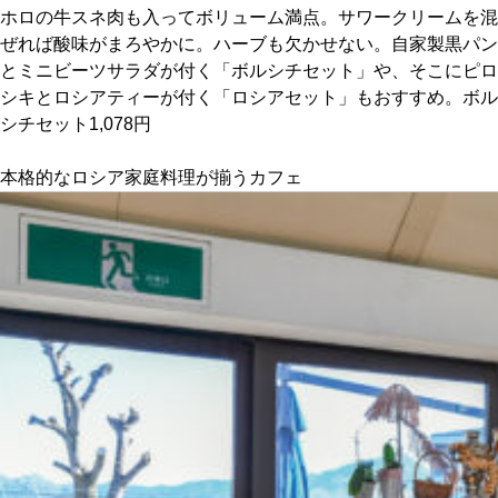
ホロの牛スネ肉も入ってボリューム満点。サワークリームを混
ぜれば酸味がまろやかに。ハーブも欠かせない。自家製黒パン
京都おやつクラブ
とミニビーツサラダが付く「ボルシチセット」や、そこにピロ
シキとロシアティーが付く「ロシアセット」もおすすめ。ボル
私と店のはなし
シチセット1,078円
今月の京みやげ
本格的なロシア家庭料理が揃うカフェ
京都の書店
CULTURE
すべて