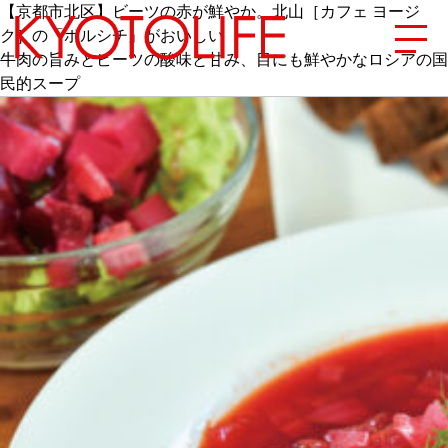
【京都市北区】ビーツの赤が鮮やか。北山［カフェ ヨージ
ク］の「ボルシチ」がおいしい
牛肉の旨みとビーツの酸味と甘み、目にも鮮やかなロシアの国
民的スープ
エリアから探す
地図から探す
カテゴリーから探す
SPECIAL
NEW OPEN
SERIES