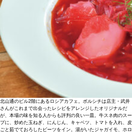
CULTURE
ABOUT US
Instagram
チケットプレゼント応募
MAIN MENU
北山通のビル2階にあるロシアカフェ。ボルシチは店主・武井
SERIES
さんがこれまで出会ったレシピをアレンジしたオリジナルだ
が、本場の味を知る人からも評判の良い一皿。牛スネ肉のスー
プに、炒めた玉ねぎ、にんじん、キャベツ、トマトを入れ、皮
カレーが好き
ごと茹でておろしたビーツをイン。湯がいたジャガイモ、ホロ