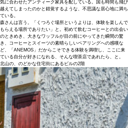
気に合わせたアンティーク家具を配している。国も時間も飛び
関西で開催。
越えてしまったのかと錯覚するような、不思議な居心地に満ち
おすすめの展覧会
ている。
森さんは言う。「くつろぐ場所というよりは、体験を楽しんで
おすすめの映画
もらえる場所でありたい」と。初めて飲むコーヒーとの出会い
のときめき、大きなワッフルが目の前にやってきた瞬間の驚
誠光社で選びました。
き、コーヒーとスイーツの素晴らしいペアリングへの感嘆な
おすすめの本
ど、「ANEMOS」だからこそできる体験を満喫し、ここに来
ている自分が好きになれる、そんな喫茶店であれたら、と。
紹介します。
北山の、のどかな住宅街にあるビルの2階
おすすめのイベント