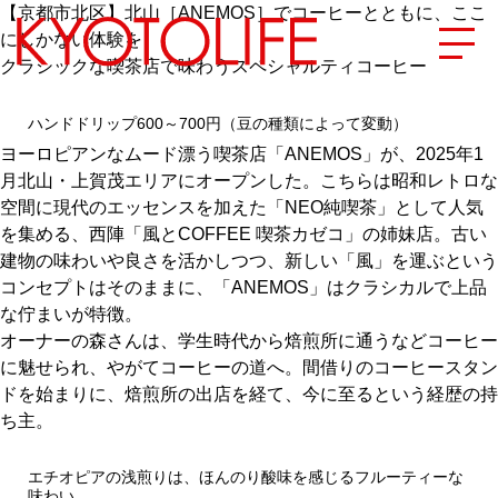
【京都市北区】北山［ANEMOS］でコーヒーとともに、ここ
にしかない体験を
クラシックな喫茶店で味わうスペシャルティコーヒー
ハンドドリップ600～700円（豆の種類によって変動）
エリアから探す
ヨーロピアンなムード漂う喫茶店「ANEMOS」が、2025年1
月北山・上賀茂エリアにオープンした。こちらは昭和レトロな
地図から探す
空間に現代のエッセンスを加えた「NEO純喫茶」として人気
を集める、西陣「風とCOFFEE 喫茶カゼコ」の姉妹店。古い
カテゴリーから探す
建物の味わいや良さを活かしつつ、新しい「風」を運ぶという
コンセプトはそのままに、「ANEMOS」はクラシカルで上品
SPECIAL
な佇まいが特徴。
オーナーの森さんは、学生時代から焙煎所に通うなどコーヒー
に魅せられ、やがてコーヒーの道へ。間借りのコーヒースタン
NEW OPEN
ドを始まりに、焙煎所の出店を経て、今に至るという経歴の持
ち主。
SERIES
エチオピアの浅煎りは、ほんのり酸味を感じるフルーティーな
味わい