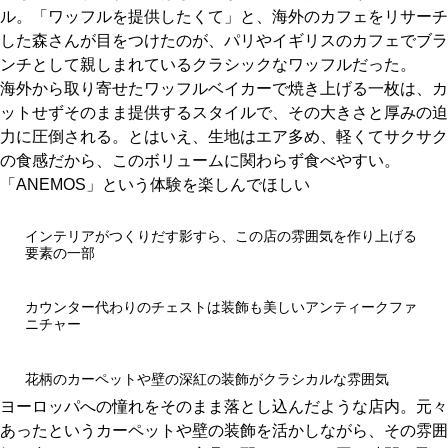
ル。「ワッフルを提供したくて」と、海外のカフェをリサーチ
した森さんが目をつけたのが、パリやイギリスのカフェでブラ
京都おやつクラブ
ンチとして親しまれているクラシックなワッフルだった。
海外から取り寄せたワッフルベイカーで焼き上げる一枚は、カ
私と店のはなし
ットせずそのまま提供するスタイルで、その大きさと厚みの迫
力に圧倒される。とはいえ、生地はエア多め、軽くてサクサク
今月の京みやげ
の食感だから、このボリュームに関わらず食べやすい。
「ANEMOS」という体験を楽しんでほしい
京都の書店
インテリアがつくりだす影すら、この店の雰囲気を作り上げる
要素の一部
カウンター代わりのチェストは装飾も美しいアンティークファ
ニチャー
CULTURE
花柄のカーペットや壁の深紅の装飾がクラシカルな雰囲気
ヨーロッパへの憧れをそのまま落とし込んだような店内。元々
すべて
あったというカーペットや壁の装飾を活かしながら、その雰囲