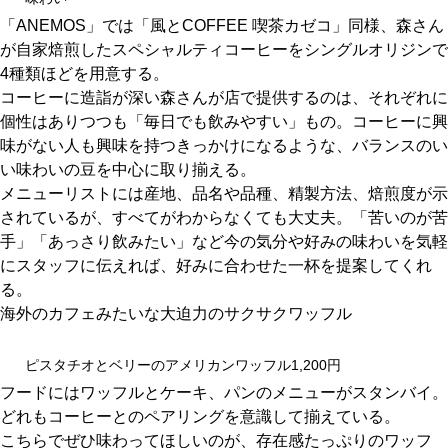
CULTURE
「ANEMOS」では「風とCOFFEE 喫茶カゼコ」同様、森さん
が自家焙煎したスペシャルティコーヒーをシングルオリジンで
ABOUT US
4種類ほどを用意する。
コーヒーに造詣が深い森さんが店で提供するのは、それぞれに
Instagram
個性はありつつも「毎日でも飲みやすい」もの。コーヒーに興
味がない人も興味を持つきっかけになるような、バランスのい
チケットプレゼント応募
い味わいの豆を中心に取り揃える。
メニューリストには産地、品名や品種、精製方法、焙煎度が示
されているが、すべてがわからなくても大丈夫。「苦いのが苦
手」「あっさり飲みたい」など今の気分や好みの味わいを気軽
にスタッフに伝えれば、好みに合わせた一杯を提案してくれ
る。
MAIN MENU
海外のカフェみたいな大迫力のサクサクワッフル
ピスタチオとベリーのアメリカンワッフル1,200円
SERIES
フードにはワッフルとケーキ、パンのメニューがスタンバイ。
どれもコーヒーとのペアリングを意識して揃えている。
カレーが好き
こちらでぜひ味わってほしいのが、存在感たっぷりのワッフ