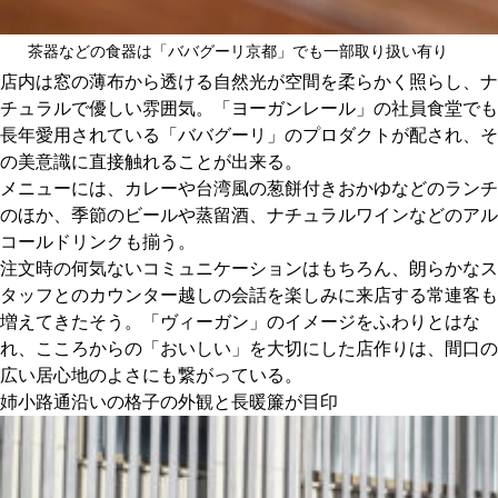
茶器などの食器は「ババグーリ京都」でも一部取り扱い有り
店内は窓の薄布から透ける自然光が空間を柔らかく照らし、ナ
チュラルで優しい雰囲気。「ヨーガンレール」の社員食堂でも
長年愛用されている「ババグーリ」のプロダクトが配され、そ
の美意識に直接触れることが出来る。
メニューには、カレーや台湾風の葱餅付きおかゆなどのランチ
のほか、季節のビールや蒸留酒、ナチュラルワインなどのアル
コールドリンクも揃う。
注文時の何気ないコミュニケーションはもちろん、朗らかなス
タッフとのカウンター越しの会話を楽しみに来店する常連客も
増えてきたそう。「ヴィーガン」のイメージをふわりとはな
れ、こころからの「おいしい」を大切にした店作りは、間口の
広い居心地のよさにも繋がっている。
姉小路通沿いの格子の外観と長暖簾が目印