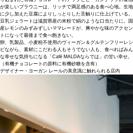
が楽しいブラウニーは、リッチで満足感のある食べ心地。生地
に少し加えた豆腐によりしっとりした舌触りに仕上げている。
豆乳ジェラートは滋賀県産の米粉で絹のような口当たりに。国
産レモンのみずみずしいママレードが、爽やかな味のアクセン
トになって最後まで食べ飽きない。
卵、乳製品、小麦粉不使用のヴィーガン＆グルテンフリーレシ
ピながら、素材にこだわる人もそうでない人も、食べればみん
な幸せな気持ちになる「Café MALDAならでは」の甘い幸せ。
（有機チョコレートの原料に有機砂糖を含有）
デザイナー・ヨーガン レールの美意識に触れられる店内