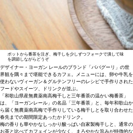
関西で開催。
おすすめの展覧会
おすすめの映画
誠光社で選びました。
おすすめの本
ポットから番茶を注ぎ、梅干しを少しずつフォークで潰して味
を調節しながらどうぞ
紹介します。
デザイナー・ヨーガン レールのブランド「ババグーリ」の世
おすすめのイベント
界観を隅々まで堪能できるカフェ。メニューには、卵や牛乳を
使わないヴィーガン＆グルテンフリーのレシピで手作りされた
フードやスイーツ、ドリンクが並ぶ。
「和歌山県産無農薬南高梅干しと三年番茶の温かい梅番茶」
は、「ヨーガンレール」の名品「三年番茶」と、毎年和歌山か
ら届く無農薬南高梅で手作りしている梅干しとを取り合わせた
春先までの期間限定あったかドリンク。
梅の香りも華やかなしっかり酸っぱい自家製梅干しと、通常の
お茶と比べてカフェインが少なく、まろやかな旨みが特徴的な