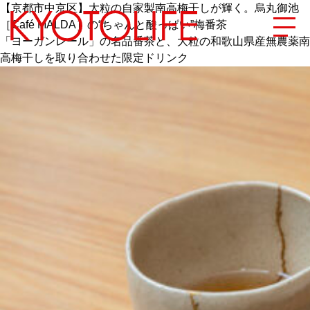
【京都市中京区】大粒の自家製南高梅干しが輝く。烏丸御池
［Café MALDA］の“ちゃんと酸っぱい”梅番茶
「ヨーガンレール」の名品番茶と、大粒の和歌山県産無農薬南
高梅干しを取り合わせた限定ドリンク
エリアから探す
地図から探す
カテゴリーから探す
SPECIAL
NEW OPEN
SERIES