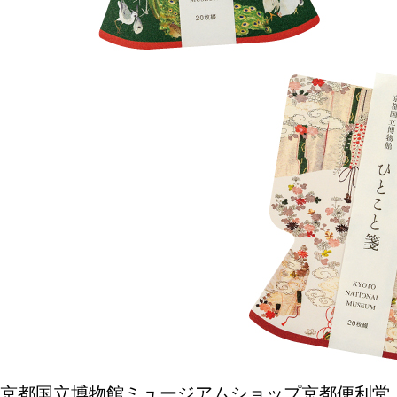
SPECIAL
SERIES
カレーが好き
京都おやつクラブ
私と店のはなし
今月の京みやげ
京都の書店
京都国立博物館ミュージアムショップ京都便利堂