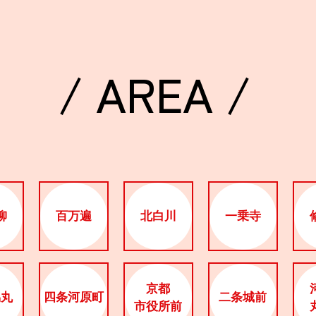
/ AREA /
柳
百万遍
北白川
一乗寺
京都
烏丸
四条河原町
二条城前
市役所前