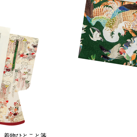
NEW OPEN
CULTURE
関西で開催。
おすすめの映
誠光社で選び
紹介します。
 着物ひとこと箋