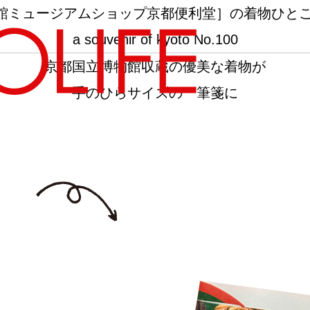
館ミュージアムショップ京都便利堂］の着物ひと
a souvenir of kyoto No.100
京都国立博物館収蔵の優美な着物が
手のひらサイズの一筆箋に
地図から探す