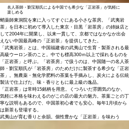
関西で開催。
名人茶師・劉宝順氏による中国でも希少な「正岩茶」が気軽に
おすすめの展覧会
楽しめる
蛸薬師東洞院を東に入ってすぐにある小さな茶房。「武夷岩
おすすめの映画
茶」を日本に初めて導入した東京・目黒「岩茶房」の姉妹店と
して2004年に開業し、以来一貫して、京都ではなかなか出会
誠光社で選びました。
えない中国最高峰の「正岩茶」を提供してきた。
おすすめの本
「武夷岩茶」とは、中国福建省の武夷山で生育・製茶される最
高級ウーロン茶のこと。中でも標高300ｍ以上で採れるものを
「正岩茶」と呼ぶ。「岩茶房」で扱うのは、中国随一の名人茶
紹介します。
師・劉宝順氏が「岩茶房」のためだけに製茶する希少な「正岩
おすすめのイベント
茶」。無農薬・無化学肥料の茶葉を手摘みし、炭火による伝統
製法で仕上げた、味・香りともに最上級の逸品。
「正岩茶」は常時15銘柄を用意。くつろいだ雰囲気のなか、
気軽に本格を味わえるのがこの店の最大の魅力。茶葉ごとの丁
寧な説明もあるので、中国茶初心者でも安心。毎年1月頃から
は新茶も登場する。
武夷山が育む香りと余韻。個性豊かな「正岩茶」を味わう