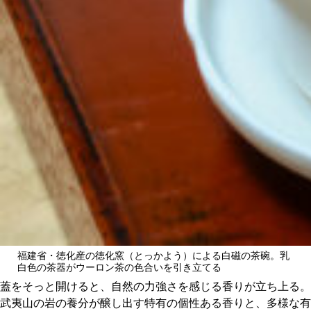
福建省・徳化産の徳化窯（とっかよう）による白磁の茶碗。乳
白色の茶器がウーロン茶の色合いを引き立てる
蓋をそっと開けると、自然の力強さを感じる香りが立ち上る。
武夷山の岩の養分が醸し出す特有の個性ある香りと、多様な有