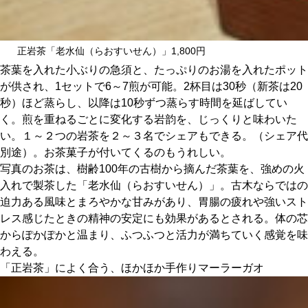
正岩茶「老水仙（らおすいせん）」1,800円
茶葉を入れた小ぶりの急須と、たっぷりのお湯を入れたポット
が供され、1セットで6～7煎が可能。2杯目は30秒（新茶は20
秒）ほど蒸らし、以降は10秒ずつ蒸らす時間を延ばしてい
く。煎を重ねるごとに変化する岩韵を、じっくりと味わいた
い。１～２つの岩茶を２～３名でシェアもできる。（シェア代
別途）。お茶菓子が付いてくるのもうれしい。
写真のお茶は、樹齢100年の古樹から摘んだ茶葉を、強めの火
入れで製茶した「老水仙（らおすいせん）」。古木ならではの
迫力ある風味とまろやかな甘みがあり、胃腸の疲れや強いスト
レス感じたときの精神の安定にも効果があるとされる。体の芯
からぽかぽかと温まり、ふつふつと活力が満ちていく感覚を味
わえる。
「正岩茶」によく合う、ほかほか手作りマーラーガオ