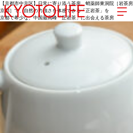
【京都市中京区】日常に寄り添う茶房。蛸薬師東洞院［岩茶房
京都］で、自然の力強さを体感できる「正岩茶」を
京都で希少な、中国最高峰「正岩茶」に出会える茶房
エリアから探す
地図から探す
カテゴリーから探す
SPECIAL
NEW OPEN
SERIES