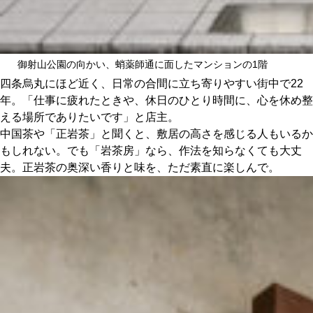
御射山公園の向かい、蛸薬師通に面したマンションの1階
四条烏丸にほど近く、日常の合間に立ち寄りやすい街中で22
年。「仕事に疲れたときや、休日のひとり時間に、心を休め整
える場所でありたいです」と店主。
中国茶や「正岩茶」と聞くと、敷居の高さを感じる人もいるか
もしれない。でも「岩茶房」なら、作法を知らなくても大丈
夫。正岩茶の奥深い香りと味を、ただ素直に楽しんで。