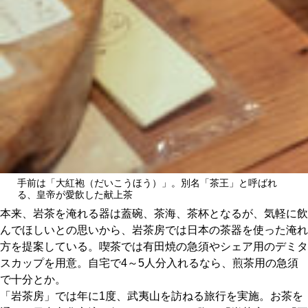
手前は「大紅袍（だいこうほう）」。別名「茶王」と呼ばれ
る、皇帝が愛飲した献上茶
本来、岩茶を淹れる器は蓋碗、茶海、茶杯となるが、気軽に飲
んでほしいとの思いから、岩茶房では日本の茶器を使った淹れ
方を提案している。喫茶では有田焼の急須やシェア用のデミタ
スカップを用意。自宅で4～5人分入れるなら、煎茶用の急須
で十分とか。
「岩茶房」では年に1度、武夷山を訪ねる旅行を実施。お茶を