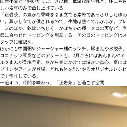
国産小麦と平飼いたまご、きび糖、低温殺菌牛乳と、体にやさ
しい素材のみで蒸し上げている。
「正岩茶」の豊かな香味を引き立てる素朴であっさりした味わ
い。蒸かし立てが供されるので、生地は熱々でふかふか。プレ
ーンのほか、乾燥いちじく、かぼちゃの種、クコの実など、季
節に合わせたトッピングを用意する。その日のトッピングはス
タッフに確認を。
ほかにも中国粥やジャージャー麺のランチ、豚まんや水餃子、
ココナッツ豆腐などのデザートも。2月ごろにはあんまんやミ
ルクまんが登場予定。冬から春にかけては温かい点心、夏には
プリンやアイスが登場。どれも体を思いやるオリジナルレシピ
で手作りしている。
一煎ずつ、時間を味わう。「正岩茶」と過ごす空間