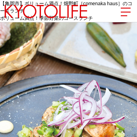
【亀岡市】ボリューム満点！畑野町［comenaka haus］のコ
ースランチ
ボリューム満点！季節野菜のコースランチ
エリアから探す
地図から探す
カテゴリーから探す
SPECIAL
NEW OPEN
SERIES