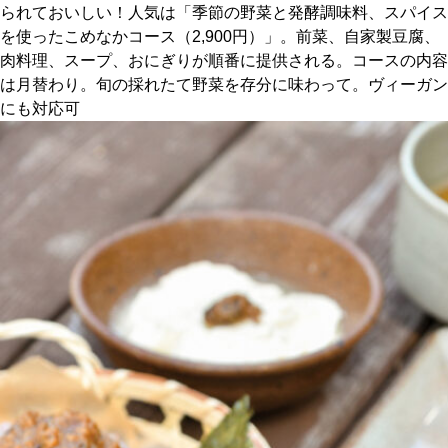
られておいしい！人気は「季節の野菜と発酵調味料、スパイス
を使ったこめなかコース（2,900円）」。前菜、自家製豆腐、
京都おやつクラブ
肉料理、スープ、おにぎりが順番に提供される。コースの内容
は月替わり。旬の採れたて野菜を存分に味わって。ヴィーガン
私と店のはなし
にも対応可
今月の京みやげ
京都の書店
CULTURE
すべて