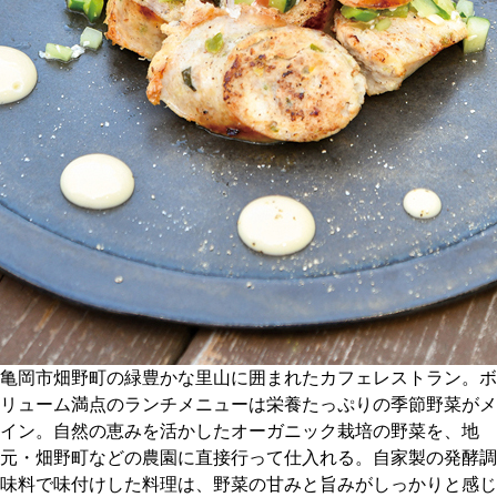
CULTURE
ABOUT US
Instagram
チケットプレゼント応募
MAIN MENU
亀岡市畑野町の緑豊かな里山に囲まれたカフェレストラン。ボ
リューム満点のランチメニューは栄養たっぷりの季節野菜がメ
SERIES
イン。自然の恵みを活かしたオーガニック栽培の野菜を、地
元・畑野町などの農園に直接行って仕入れる。自家製の発酵調
味料で味付けした料理は、野菜の甘みと旨みがしっかりと感じ
カレーが好き