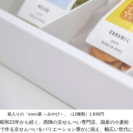
CULTURE
ABOUT US
Instagram
チケットプレゼント応募
MAIN MENU
SERIES
箱入りの「iroiro菓 ～みやび～」（12種類）1,836円
昭和22年から続く、西陣の京せんべい専門店。国産の小麦粉
で作る京せんべいをバリエーション豊かに揃え、幅広い世代に
カレーが好き