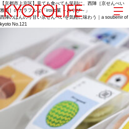
【京都市上京区】見ても食べても笑顔に。西陣［京せんべい
雅苑］のカラフルな「iroiro菓 ～みやび～」
西陣のほんのり甘い京せんべいを気軽に味わう｜a soubenir of
kyoto No.121
エリアから探す
地図から探す
カテゴリーから探す
SPECIAL
NEW OPEN
SERIES