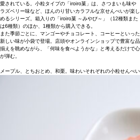
愛されている。小粒タイプの「iroiro菓」は、さつまいも味や
ラズベリー味など、ほんのり甘いカラフルな京せんべいが楽し
京都おやつクラブ
めるシリーズ。箱入りの「iroiro菓 ～みやび～」（12種類また
は6種類）のほか、1種類から購入できる。
私と店のはなし
また季節ごとに、マンゴーやチョコレート、コーヒーといった
新しい味が小袋で登場。店頭やオンラインショップで豊富な品
揃えを眺めながら、「何味を食べようかな」と考えるだけで心
今月の京みやげ
が弾む。
京都の書店
メープル、とちおとめ、和栗。味わいそれぞれの小粒せんべい
CULTURE
すべて