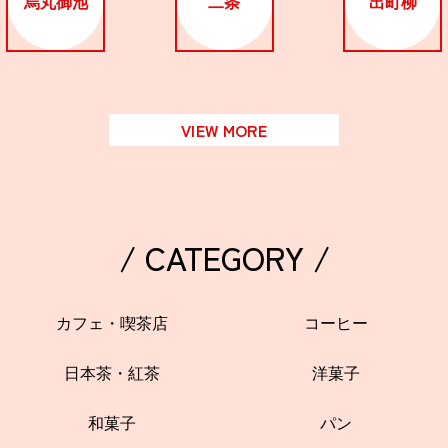
烏丸御池
二条
出町柳
関西で開催。
おすすめの展覧会
おすすめの映画
VIEW MORE
誠光社で選びました。
おすすめの本
紹介します。
/ CATEGORY /
おすすめのイベント
カフェ・喫茶店
コーヒー
日本茶・紅茶
洋菓子
和菓子
パン