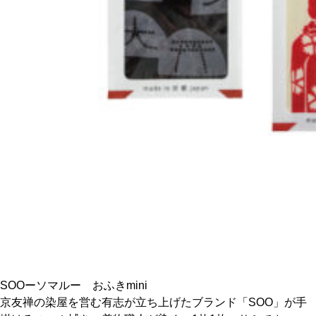
CULTURE
ABOUT US
Instagram
チケットプレゼント応募
MAIN MENU
SERIES
SOOーソマルー おふきmini
京友禅の染屋を営む有志が立ち上げたブランド「SOO」が手
カレーが好き