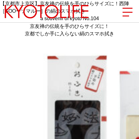
【京都市上京区】京友禅の伝統を手のひらサイズに！西陣
［SOOーソマルー］の絹のスマホ拭き
a souvenir of kyoto No.104
京友禅の伝統を手のひらサイズに！
京都でしか手に入らない絹のスマホ拭き
エリアから探す
地図から探す
カテゴリーから探す
SPECIAL
NEW OPEN
SERIES