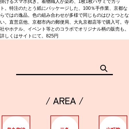
掛けるスマホ拭き。着物職人が染め、1枚1枚ハサミでカッ
ト。特注のたとう紙にパッケージした、100％手作業、京都な
京都おやつクラブ
らではの逸品。色の組み合わせが多様で同じものはひとつとな
い。直営店他、京都市内の郵便局、大丸京都店等で購入可。寺
社やホテル、イベント等とのコラボでオリジナル柄の販売も。
私と店のはなし
詳しくはサイトにて。825円
今月の京みやげ
京都の書店
/ AREA /
CULTURE
すべて