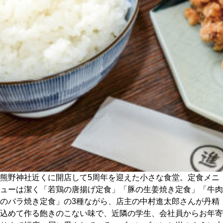
CULTURE
ABOUT US
Instagram
チケットプレゼント応募
MAIN MENU
熊野神社近くに開店して5周年を迎えた小さな食堂。定食メニ
SERIES
ューは潔く「若鶏の唐揚げ定食」「豚の生姜焼き定食」「牛肉
のバラ焼き定食」の3種ながら、店主の中村進太郎さんが丹精
込めて作る飽きのこない味で、近隣の学生、会社員からお年寄
カレーが好き