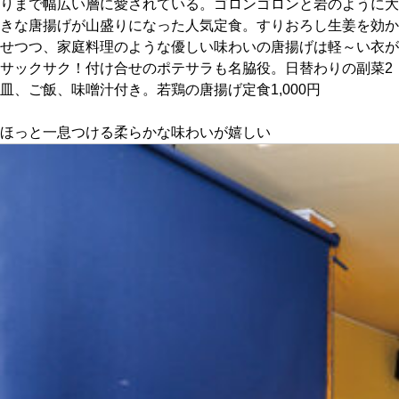
りまで幅広い層に愛されている。ゴロンゴロンと岩のように大
きな唐揚げが山盛りになった人気定食。すりおろし生姜を効か
京都おやつクラブ
せつつ、家庭料理のような優しい味わいの唐揚げは軽～い衣が
サックサク！付け合せのポテサラも名脇役。日替わりの副菜2
皿、ご飯、味噌汁付き。若鶏の唐揚げ定食1,000円
私と店のはなし
ほっと一息つける柔らかな味わいが嬉しい
今月の京みやげ
京都の書店
CULTURE
すべて