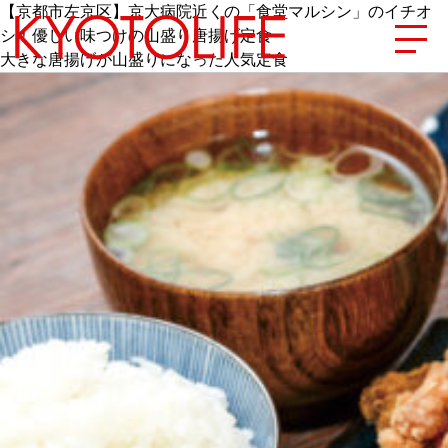
【京都市左京区】京大病院近くの「食堂マルシン」のイチオ
シ！優しい味つけの山盛り唐揚げ定食
大きな唐揚げが山盛りになった人気定食
エリアから探す
地図から探す
カテゴリーから探す
SPECIAL
NEW OPEN
SERIES