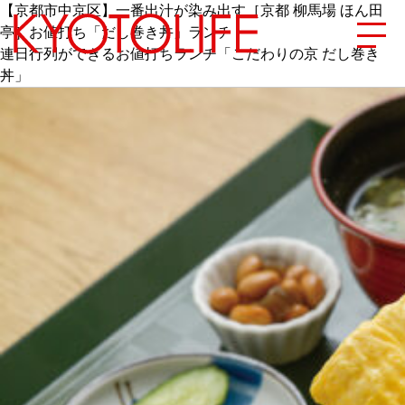
【京都市中京区】一番出汁が染み出す［京都 柳馬場 ほん田
亭］お値打ち「だし巻き丼」ランチ
連日行列ができるお値打ちランチ「こだわりの京 だし巻き
丼」
エリアから探す
地図から探す
カテゴリーから探す
SPECIAL
NEW OPEN
SERIES