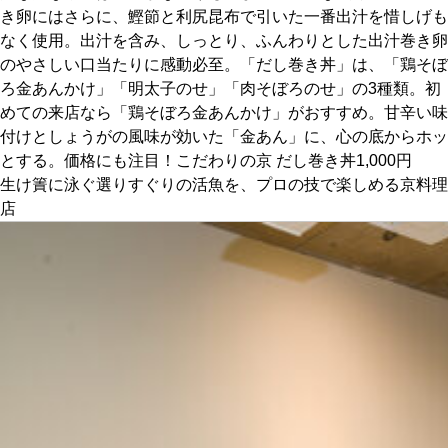
き卵にはさらに、鰹節と利尻昆布で引いた一番出汁を惜しげも
なく使用。出汁を含み、しっとり、ふんわりとした出汁巻き卵
京都おやつクラブ
のやさしい口当たりに感動必至。「だし巻き丼」は、「鶏そぼ
ろ金あんかけ」「明太子のせ」「肉そぼろのせ」の3種類。初
私と店のはなし
めての来店なら「鶏そぼろ金あんかけ」がおすすめ。甘辛い味
付けとしょうがの風味が効いた「金あん」に、心の底からホッ
今月の京みやげ
とする。価格にも注目！こだわりの京 だし巻き丼1,000円
生け簀に泳ぐ選りすぐりの活魚を、プロの技で楽しめる京料理
店
京都の書店
CULTURE
すべて