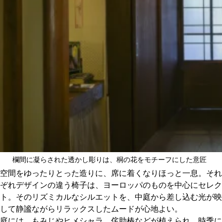
欄間に凝らされた透かし彫りは、桐の花をモチーフにした意匠
空間をゆったりとった造りに、席に着くなりほっと一息。それ
ぞれデザインの違う椅子は、ヨーロッパのものを中心にセレク
ト。そのリズミカルなシルエットを、中庭から差し込む光が映
して静謐ながらリラックスしたムードが心地よい。
庭には、もみじやヒメシャラ、侘助椿などが植えられ、時季に