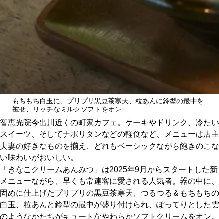
関西で開催。
おすすめの展覧会
おすすめの映画
誠光社で選びました。
おすすめの本
もちもち白玉に、プリプリ黒豆茶寒天、粒あんに鈴型の最中を
紹介します。
被せ、リッチなミルクソフトをオン
おすすめのイベント
智恵光院今出川近くの町家カフェ。ケーキやドリンク、冷たい
スイーツ、そしてナポリタンなどの軽食など、メニューは店主
夫妻の好きなものを揃え、どれもベーシックながら飽きのこな
い味わいがおいしい。
「きなこクリームあんみつ」は2025年9月からスタートした新
メニューながら、早くも常連客に愛される人気者。器の中に、
固めに仕上げたプリプリの黒豆茶寒天、つるつる＆もちもちの
白玉、粒あんと鈴型の最中が盛り付けられ、ぽってりとした雲
のようなかたちがキュートなやわらかソフトクリームをオン。