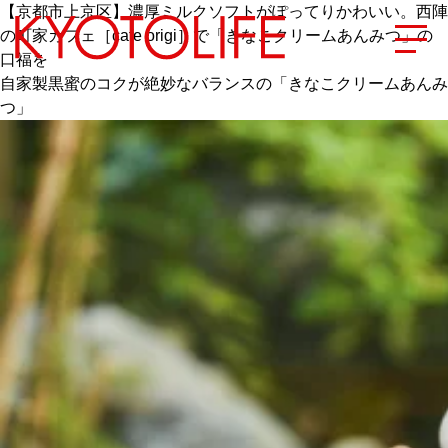
【京都市上京区】濃厚ミルクソフトがぽってりかわいい。西陣
の町家カフェ［cafe origi］で「きなこクリームあんみつ」の
口福を
自家製黒蜜のコクが絶妙なバランスの「きなこクリームあんみ
つ」
エリアから探す
地図から探す
カテゴリーから探す
SPECIAL
NEW OPEN
SERIES