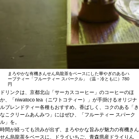
まろやかな有機きんせん烏龍茶をベースにした華やぎのあるハ
ーブティー「フルーティー スパークル」（温・冷ともに）780
円
ドリンクは、京都北山「サーカスコーヒー」のコーヒーのほ
か、「niwatoco tea（ニワトコティー）」が手掛けるオリジナ
ルブレンドティー各種もおすすめ。香ばしく、コクのある「き
なこクリームあんみつ」にはぜひ、「フルーティー スパーク
ル」を。
時間が経っても渋みが出ず、まろやかな旨みが魅力の有機きん
せん烏龍茶をベースに、ドライいちご、青森県産ドライりん