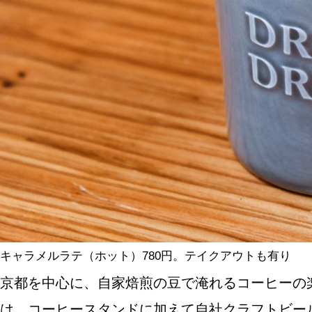
SPECIAL
SERIES
カレーが好き
京都おやつクラブ
私と店のはなし
キャラメルラテ（ホット）780円。テイクアウトも有り
今月の京みやげ
京都を中心に、自家焙煎の豆で淹れるコーヒーの楽しさと
京都の書店
は、コーヒースタンドに加えて自社クラフトビール「Big