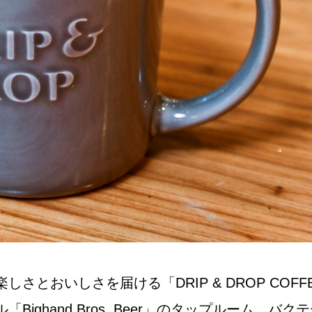
NEW OPEN
CULTURE
関西で開催。
おすすめの映
誠光社で選び
紹介します。
おいしさを届ける「DRIP & DROP COFFEE
hand Bros. Beer」のタップルーム、バクテー