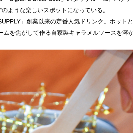
”のような楽しいスポットになっている。
FFEE SUPPLY」創業以来の定番人気ドリンク。
Instagram
ームを焦がして作る自家製キャラメルソースを溶
応募