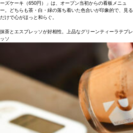
ーズケーキ（650円）」は、オープン当初からの看板メニュ
ー。どちらも茶・白・緑の落ち着いた色合いが印象的で、見る
京都おやつクラブ
だけで心がほっと和らぐ。
私と店のはなし
抹茶とエスプレッソが好相性。上品なグリーンティーラテプレ
ッソ
今月の京みやげ
京都の書店
CULTURE
すべて