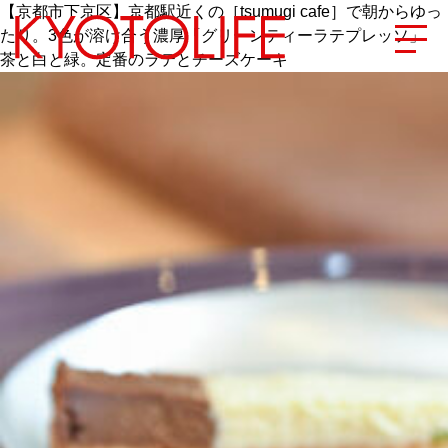
【京都市下京区】京都駅近くの［tsumugi cafe］で朝からゆっ
たり。3色が溶け合う濃厚「グリーンティーラテプレッソ」
茶と白と緑。定番のラテとチーズケーキ
エリアから探す
地図から探す
カテゴリーから探す
SPECIAL
NEW OPEN
SERIES