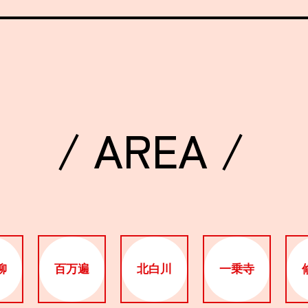
/ AREA /
柳
百万遍
北白川
一乗寺