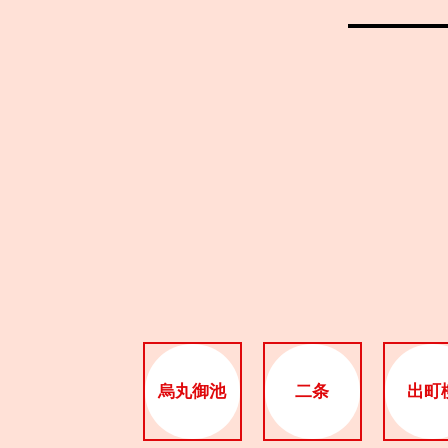
烏丸御池
二条
出町