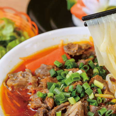
SPECIAL
SERIES
カレーが好き
京都おやつクラブ
私と店のはなし
今月の京みやげ
京都の書店