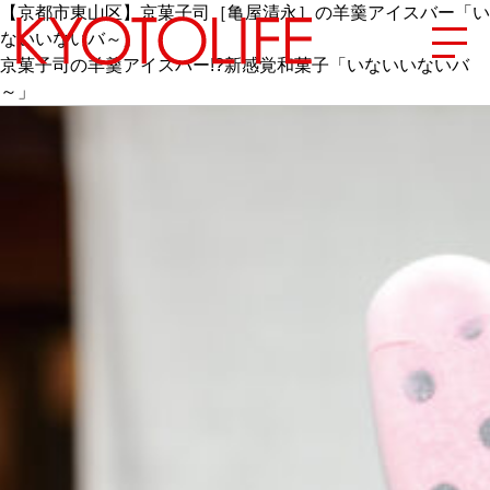
【京都市東山区】京菓子司［亀屋清永］の羊羹アイスバー「い
ないいないバ～」
京菓子司の羊羹アイスバー!?新感覚和菓子「いないいないバ
～」
エリアから探す
地図から探す
カテゴリーから探す
SPECIAL
NEW OPEN
SERIES