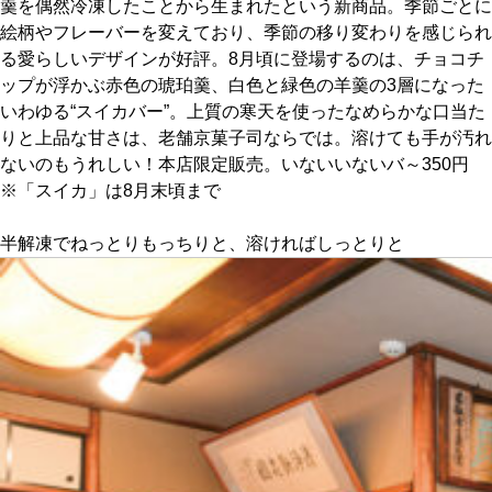
羹を偶然冷凍したことから生まれたという新商品。季節ごとに
絵柄やフレーバーを変えており、季節の移り変わりを感じられ
京都おやつクラブ
る愛らしいデザインが好評。8月頃に登場するのは、チョコチ
ップが浮かぶ赤色の琥珀羹、白色と緑色の羊羹の3層になった
いわゆる“スイカバー”。上質の寒天を使ったなめらかな口当た
私と店のはなし
りと上品な甘さは、老舗京菓子司ならでは。溶けても手が汚れ
ないのもうれしい！本店限定販売。いないいないバ～350円
今月の京みやげ
※「スイカ」は8月末頃まで
京都の書店
半解凍でねっとりもっちりと、溶ければしっとりと
CULTURE
すべて