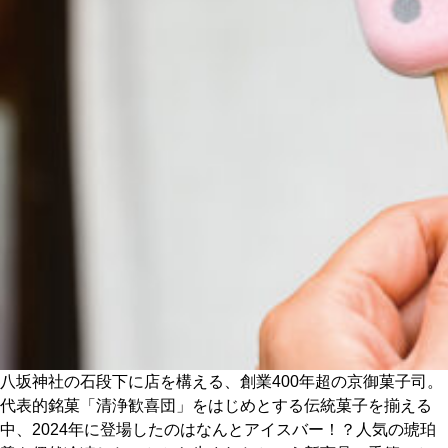
CULTURE
ABOUT US
Instagram
チケットプレゼント応募
MAIN MENU
SERIES
八坂神社の石段下に店を構える、創業400年超の京御菓子司。
代表的銘菓「清浄歓喜団」をはじめとする伝統菓子を揃える
中、2024年に登場したのはなんとアイスバー！？人気の琥珀
カレーが好き