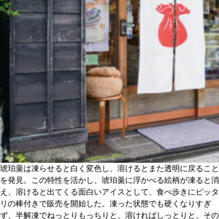
琥珀羹は凍らせると白く変色し、溶けるとまた透明に戻ること
を発見。この特性を活かし、琥珀羹に浮かべる絵柄が凍ると消
え、溶けると出てくる面白いアイスとして、食べ歩きにピッタ
リの棒付きで販売を開始した。凍った状態でも硬くなりすぎ
ず、半解凍でねっとりもっちりと、溶ければしっとりと、その