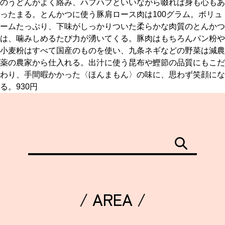
のうどんがよく絡み、ハフハフといいながら啜れば身も心もあ
関西で開催。
ったまる。とんかつに使う豚肩ロース肉は100グラム。ボリュ
おすすめの展覧会
ームたっぷり、下味がしっかりついた柔らかな肉質のとんかつ
は、噛みしめるたび力が湧いてくる。豚肉はもちろんパン粉や
おすすめの映画
小麦粉はすべて国産のものを使い、九条ネギなどの野菜は減農
薬の農家から仕入れる。出汁に使う昆布や鰹節の品質にもこだ
誠光社で選びました。
わり、手間暇かかった〈ほんまもん〉の味に、思わず笑顔にな
おすすめの本
る。930円
紹介します。
おすすめのイベント
/ AREA /