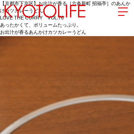
【京都市下京区】お出汁が香る［六条新町 招福亭］のあんか
けカツカレーうどん
LOVE THE CURRY VOL.76
あったかくて、ボリュームたっぷり。
お出汁が香るあんかけカツカレーうどん
エリアから探す
地図から探す
カテゴリーから探す
SPECIAL
NEW OPEN
SERIES