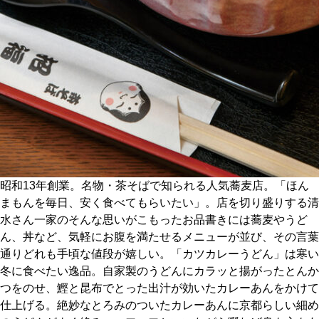
京都おやつクラブ
私と店のはなし
今月の京みやげ
京都の書店
昭和13年創業。名物・茶そばで知られる人気蕎麦店。「ほん
まもんを毎日、安く食べてもらいたい」。店を切り盛りする清
水さん一家のそんな思いがこもったお品書きには蕎麦やうど
ん、丼など、気軽にお腹を満たせるメニューが並び、その言葉
CULTURE
通りどれも手頃な値段が嬉しい。「カツカレーうどん」は寒い
冬に食べたい逸品。自家製のうどんにカラッと揚がったとんか
つをのせ、鰹と昆布でとった出汁が効いたカレーあんをかけて
すべて
仕上げる。絶妙なとろみのついたカレーあんに京都らしい細め