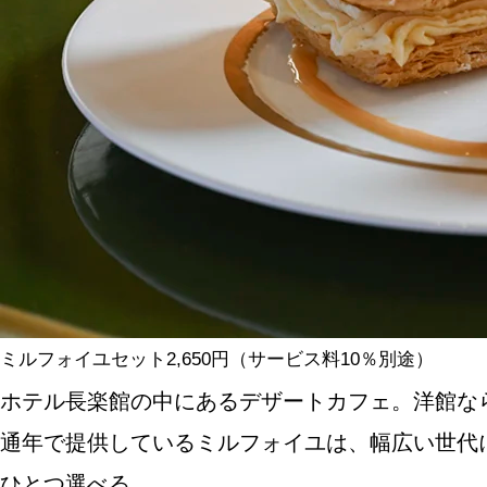
SPECIAL
SERIES
カレーが好き
京都おやつクラブ
私と店のはなし
ミルフォイユセット2,650円（サービス料10％別途）
ホテル長楽館の中にあるデザートカフェ。洋館な
今月の京みやげ
通年で提供しているミルフォイユは、幅広い世代
京都の書店
ひとつ選べる。