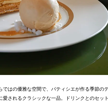
NEW OPEN
CULTURE
関西で開催。
おすすめの映
誠光社で選び
らではの優雅な空間で、パティシエが作る季節の
紹介します。
に愛されるクラシックな一品。ドリンクとのセッ