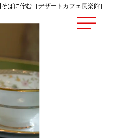
園そばに佇む［デザートカフェ長楽館］