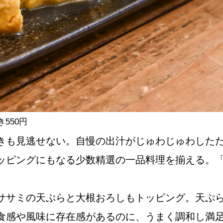
550円
きも見逃せない。自慢の出汁がじゅわじゅわした
ッピングにもなる少数精選の一品料理を揃える。
ササミの天ぷらと大根おろしもトッピング。天ぷ
食感や風味に存在感があるのに、うまく調和し満