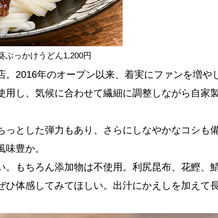
NEW OPEN
CULTURE
っかけうどん1,200円
。2016年のオープン以来、着実にファンを増や
関西で開催。
使用し、気候に合わせて繊細に調整しながら自家
おすすめの映
ちっとした弾力もあり、さらにしなやかなコシも
誠光社で選び
風味豊か。
い。もちろん添加物は不使用。利尻昆布、花鰹、
紹介します。
ぜひ体感してみてほしい。出汁にかえしを加えて