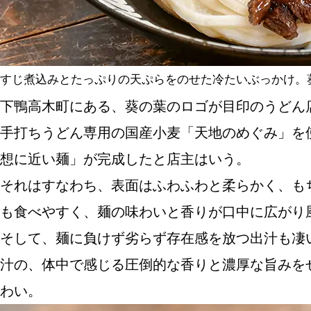
SPECIAL
SERIES
すじ煮込みとたっぷりの天ぷらをのせた冷たいぶっかけ。葵ぶ
下鴨高木町にある、葵の葉のロゴが目印のうどん店
カレーが好き
手打ちうどん専用の国産小麦「天地のめぐみ」を
想に近い麺」が完成したと店主はいう。
京都おやつクラブ
それはすなわち、表面はふわふわと柔らかく、も
私と店のはなし
も食べやすく、麺の味わいと香りが口中に広がり
そして、麺に負けず劣らず存在感を放つ出汁も凄
今月の京みやげ
汁の、体中で感じる圧倒的な香りと濃厚な旨みを
わい。
京都の書店