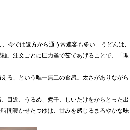
し、今では遠方から通う常連客も多い。うどんは、
おすすめの展覧会
製麺。注文ごとに圧力釜で茹であげることで、「理
画
備える、という唯一無二の食感。太さがありながら
ました。おすすめの本
鯖、目近、うるめ、煮干、しいたけをからとった出
おすすめのイベント
長時間寝かせたつゆは、甘みを感じるまろやかな味