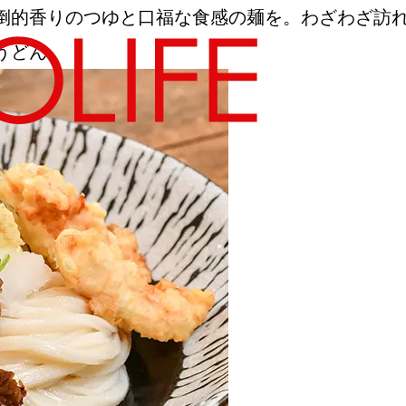
倒的香りのつゆと口福な食感の麺を。わざわざ訪
うどん
地図から探す