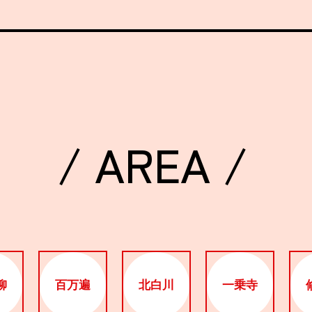
/ AREA /
柳
百万遍
北白川
一乗寺