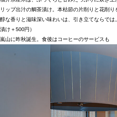
リップ出汁の鯛茶漬け。本枯節の片削りと花削り
醇な香りと滋味深い味わいは、引き立てならでは。
ABOUT US
漬け＋500円）
嵐山に昨秋誕生。食後はコーヒーのサービスも
チケットプレゼント