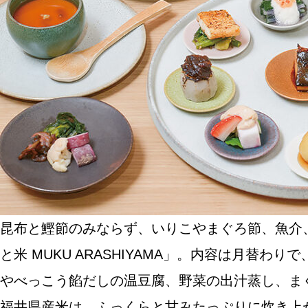
SPECIAL
SERIES
カレーが好き
京都おやつクラブ
私と店のはなし
昆布と鰹節のみならず、いりこやまぐろ節、魚介
と米 MUKU ARASHIYAMA」。内容は月
今月の京みやげ
やべっこう餡だしの温豆腐、野菜の出汁蒸し、ま
京都の書店
福井県産米は、ふっくらと甘みたっぷりに炊き上