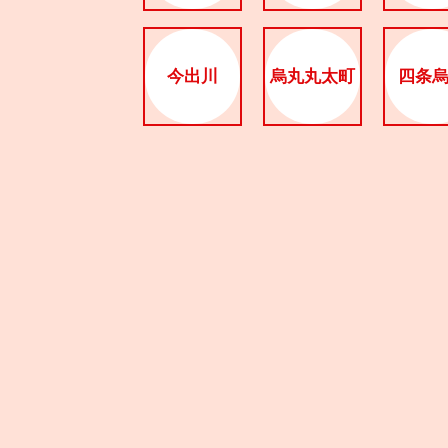
今出川
烏丸丸太町
四条