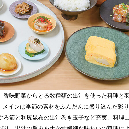
NEW OPEN
CULTURE
関西で開催。
おすすめの映
誠光社で選び
、香味野菜からとる数種類の出汁を使った料理と
替わりで、メインは季節の素材をふんだんに盛り込ん
紹介します。
ぐろ節と利尻昆布の出汁巻き玉子など充実。料理
がり、出汁の旨みを生かす繊細な味わいの料理に