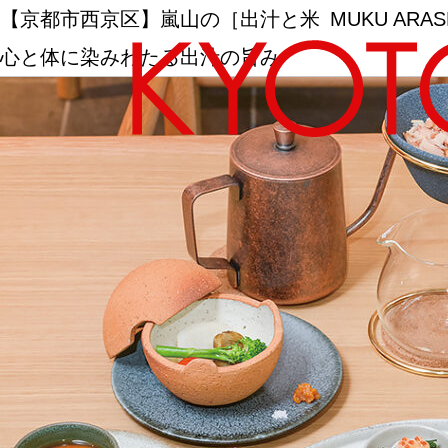
【京都市西京区】嵐山の［出汁と米 MUKU ARA
心と体に染みわたる出汁の旨み
エリアから探す
カテゴリーから探す