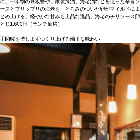
に。一年物の豆板醤や自家製辣油、海老油などを使った辛旨ソ
ースとプリップリの海老を、とろみのついた卵がマイルドにま
京都おやつクラブ
とめ上げる。軽やかな甘みも上品な逸品。海老のチリソース卵
とじ1,600円（ランチ価格）
私と店のはなし
手間暇を惜しまずつくり上げる端正な味わい
今月の京みやげ
京都の書店
CULTURE
すべて