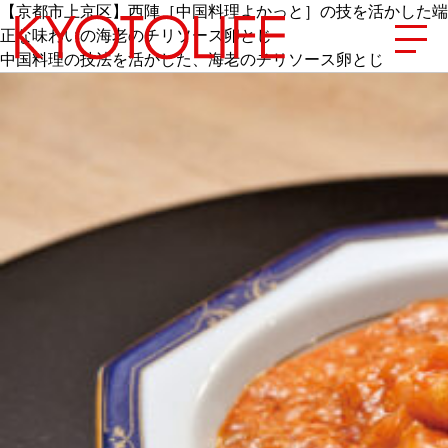
【京都市上京区】西陣［中国料理よかっと］の技を活かした端
正な味わいの海老のチリソース卵とじ
中国料理の技法を活かした、海老のチリソース卵とじ
エリアから探す
地図から探す
カテゴリーから探す
SPECIAL
NEW OPEN
SERIES