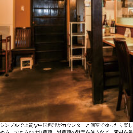
関西で開催。
おすすめの展覧会
おすすめの映画
誠光社で選びました。
おすすめの本
紹介します。
おすすめのイベント
シンプルで上質な中国料理がカウンターと個室でゆったり楽し
める。できるだけ無農薬、減農薬の野菜を使うなど、素材を厳