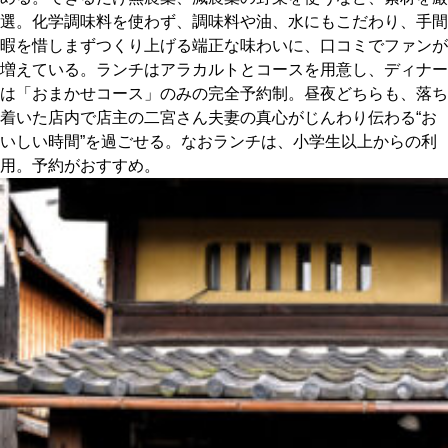
選。化学調味料を使わず、調味料や油、水にもこだわり、手間
暇を惜しまずつくり上げる端正な味わいに、口コミでファンが
増えている。ランチはアラカルトとコースを用意し、ディナー
は「おまかせコース」のみの完全予約制。昼夜どちらも、落ち
着いた店内で店主の二宮さん夫妻の真心がじんわり伝わる“お
いしい時間”を過ごせる。なおランチは、小学生以上からの利
用。予約がおすすめ。