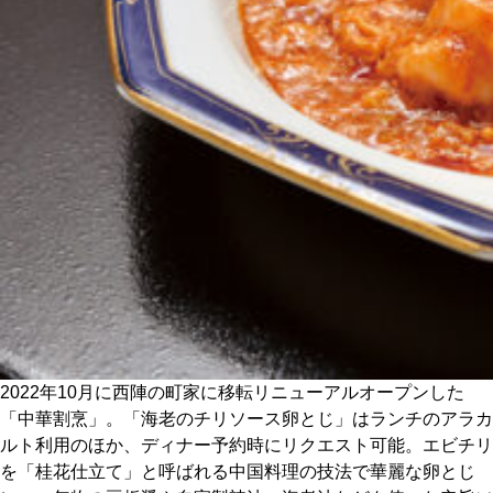
CULTURE
ABOUT US
Instagram
チケットプレゼント応募
MAIN MENU
2022年10月に西陣の町家に移転リニューアルオープンした
SERIES
「中華割烹」。「海老のチリソース卵とじ」はランチのアラカ
ルト利用のほか、ディナー予約時にリクエスト可能。エビチリ
を「桂花仕立て」と呼ばれる中国料理の技法で華麗な卵とじ
カレーが好き