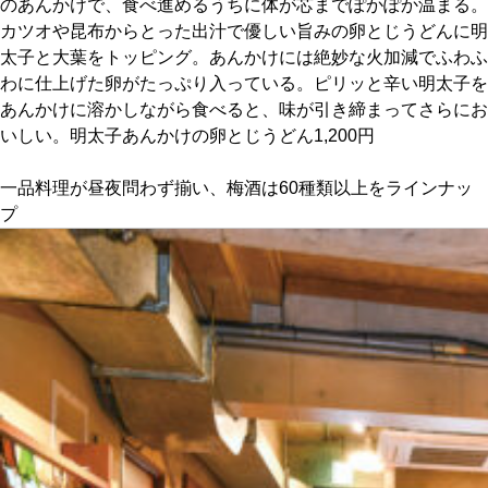
のあんかけで、食べ進めるうちに体が芯までぽかぽか温まる。
カツオや昆布からとった出汁で優しい旨みの卵とじうどんに明
京都おやつクラブ
太子と大葉をトッピング。あんかけには絶妙な火加減でふわふ
わに仕上げた卵がたっぷり入っている。ピリッと辛い明太子を
あんかけに溶かしながら食べると、味が引き締まってさらにお
私と店のはなし
いしい。明太子あんかけの卵とじうどん1,200円
今月の京みやげ
一品料理が昼夜問わず揃い、梅酒は60種類以上をラインナッ
プ
京都の書店
CULTURE
すべて