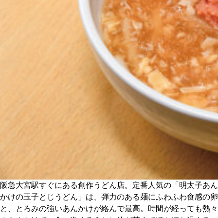
CULTURE
ABOUT US
Instagram
チケットプレゼント応募
MAIN MENU
SERIES
阪急大宮駅すぐにある創作うどん店。定番人気の「明太子あん
かけの玉子とじうどん」は、弾力のある麺にふわふわ食感の卵
と、とろみの強いあんかけが絡んで最高。時間が経っても熱々
カレーが好き