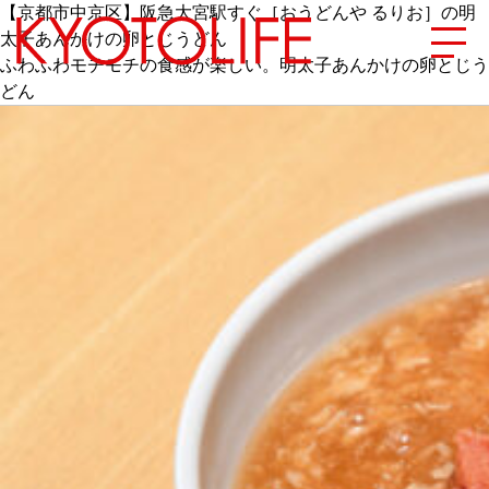
【京都市中京区】阪急大宮駅すぐ［おうどんや るりお］の明
太子あんかけの卵とじうどん
ふわふわモチモチの食感が楽しい。明太子あんかけの卵とじう
どん
エリアから探す
地図から探す
カテゴリーから探す
SPECIAL
NEW OPEN
SERIES