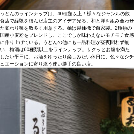
うどんのラインナップは、40種類以上！様々なジャンルの飲
食店で経験を積んだ店主のアイデア光る、和と洋を組み合わせ
た変わり種を数多く用意する。麺は製麺機で自家製。2種類の
国産小麦粉をブレンドし、ここでしか味わえないモチモチ食感
に作り上げている。うどんの他にも一品料理が昼夜問わず揃
い、梅酒は60種類以上をラインナップ。サクッとお腹を満た
したい平日に、お酒をゆったり楽しみたい休日に、色々なシチ
ュエーションに寄り添う使い勝手の良い店。