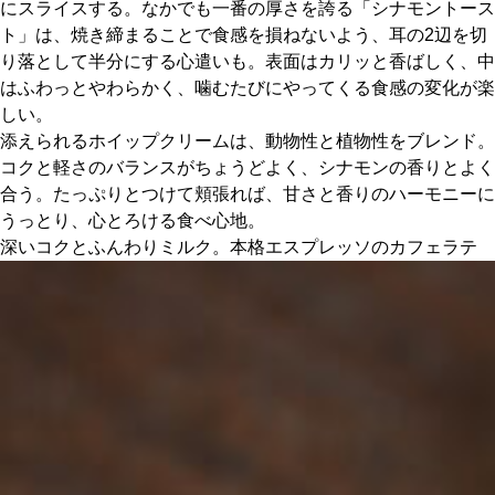
にスライスする。なかでも一番の厚さを誇る「シナモントース
ト」は、焼き締まることで食感を損ねないよう、耳の2辺を切
り落として半分にする心遣いも。表面はカリッと香ばしく、中
はふわっとやわらかく、噛むたびにやってくる食感の変化が楽
しい。
添えられるホイップクリームは、動物性と植物性をブレンド。
コクと軽さのバランスがちょうどよく、シナモンの香りとよく
合う。たっぷりとつけて頬張れば、甘さと香りのハーモニーに
うっとり、心とろける食べ心地。
深いコクとふんわりミルク。本格エスプレッソのカフェラテ