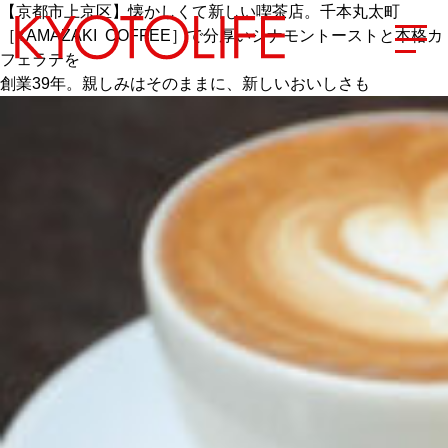
【京都市上京区】懐かしくて新しい喫茶店。千本丸太町
［YAMAZAKI COFFEE］で分厚いシナモントーストと本格カ
フェラテを
創業39年。親しみはそのままに、新しいおいしさも
エリアから探す
地図から探す
カテゴリーから探す
SPECIAL
NEW OPEN
SERIES