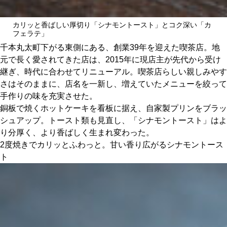
関西で開催。
おすすめの展覧会
カリッと香ばしい厚切り「シナモントースト」とコク深い「カ
フェラテ」
おすすめの映画
千本丸太町下がる東側にある、創業39年を迎えた喫茶店。地
元で長く愛されてきた店は、2015年に現店主が先代から受け
誠光社で選びました。
継ぎ、時代に合わせてリニューアル。喫茶店らしい親しみやす
おすすめの本
さはそのままに、店名を一新し、増えていたメニューを絞って
手作りの味を充実させた。
銅板で焼くホットケーキを看板に据え、自家製プリンをブラッ
紹介します。
シュアップ。トースト類も見直し、「シナモントースト」はよ
おすすめのイベント
り分厚く、より香ばしく生まれ変わった。
2度焼きでカリッとふわっと。甘い香り広がるシナモントース
ト