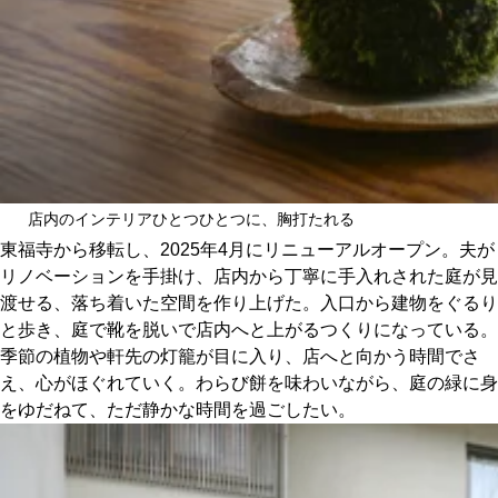
店内のインテリアひとつひとつに、胸打たれる
東福寺から移転し、2025年4月にリニューアルオープン。夫が
リノベーションを手掛け、店内から丁寧に手入れされた庭が見
渡せる、落ち着いた空間を作り上げた。入口から建物をぐるり
と歩き、庭で靴を脱いで店内へと上がるつくりになっている。
季節の植物や軒先の灯籠が目に入り、店へと向かう時間でさ
え、心がほぐれていく。わらび餅を味わいながら、庭の緑に身
をゆだねて、ただ静かな時間を過ごしたい。