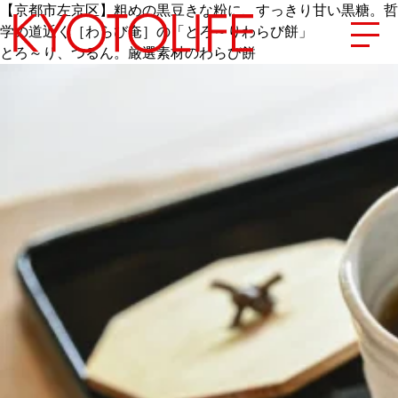
【京都市左京区】粗めの黒豆きな粉に、すっきり甘い黒糖。哲
学の道近く［わらび奄］の「とろ～りわらび餅」
とろ～り、つるん。厳選素材のわらび餅
エリアから探す
地図から探す
カテゴリーから探す
SPECIAL
NEW OPEN
SERIES