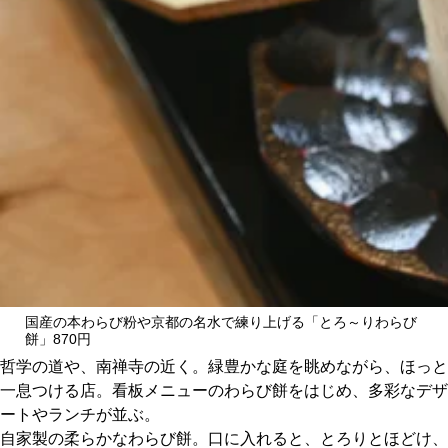
CULTURE
ABOUT US
Instagram
チケットプレゼント応募
MAIN MENU
国産の本わらび粉や京都の名水で練り上げる「とろ～りわらび
餅」870円
哲学の道や、南禅寺の近く。緑豊かな庭を眺めながら、ほっと
SERIES
一息つける店。看板メニューのわらび餅をはじめ、多彩なデザ
ートやランチが並ぶ。
自家製の柔らかなわらび餅。口に入れると、とろりとほどけ、
カレーが好き