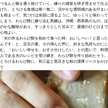
つるんと喉を通り抜けていく。練りの感覚を研ぎ澄ませて仕上
げた、とろける食感は唯一無二。涼やかな透明感のある佇まい
京都おやつクラブ
も相まって、気づけば余韻に浸るように、ゆっくりと味わって
しまう。わらび餅に練り込む黒糖は、沖縄・西表島のもの。ほ
私と店のはなし
のかな酸味があり、すっきりとした甘みで、最後のひと口まで
心地よい。
今月の京みやげ
「夫の作るわらび餅を初めて食べた時、おいしーい！と思った
んです」と、店主の妻。その弾んだ声に、好きな気持ちがにじ
む。「おいしい幸せを、おすそ分けしたい」との思いで、料理
京都の書店
人である夫のレシピを受け継ぎ、わらび餅を作り始めたそう。
とろけるわらび餅に、和三盆と黒豆きな粉の濃厚ソースをかけ
て
CULTURE
すべて