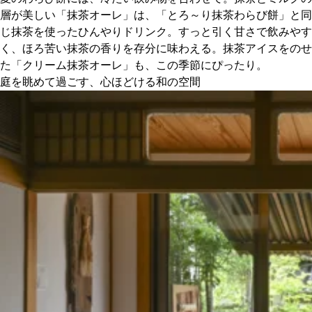
層が美しい「抹茶オーレ」は、「とろ～り抹茶わらび餅」と同
じ抹茶を使ったひんやりドリンク。すっと引く甘さで飲みやす
く、ほろ苦い抹茶の香りを存分に味わえる。抹茶アイスをのせ
た「クリーム抹茶オーレ」も、この季節にぴったり。
庭を眺めて過ごす、心ほどける和の空間