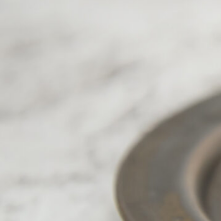
SPECIAL
SERIES
カレーが好き
京都おやつクラブ
私と店のはなし
今月の京みやげ
京都の書店